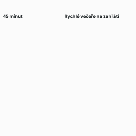
45 minut
Rychlé večeře na zahřátí