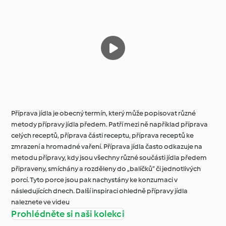
Příprava jídla je obecný termín, který může popisovat různé
metody přípravy jídla předem. Patří mezi ně například příprava
celých receptů, příprava části receptu, příprava receptů ke
zmrazení a hromadné vaření. Příprava jídla často odkazuje na
metodu přípravy, kdy jsou všechny různé součásti jídla předem
připraveny, smíchány a rozděleny do „balíčků“ či jednotlivých
porcí. Tyto porce jsou pak nachystány ke konzumaci v
následujících dnech. Další inspiraci ohledně přípravy jídla
naleznete ve videu
Prohlédněte si naši kolekci