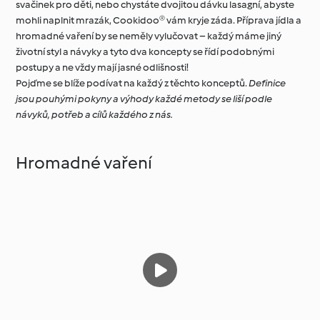
svačinek pro děti, nebo chystáte dvojitou dávku lasagní, abyste
mohli naplnit mrazák, Cookidoo® vám kryje záda. Příprava jídla a
hromadné vaření by se neměly vylučovat – každý máme jiný
životní styl a návyky a tyto dva koncepty se řídí podobnými
postupy a ne vždy mají jasné odlišnosti!
Pojďme se blíže podívat na každý z těchto konceptů.
Definice
jsou pouhými pokyny a výhody každé metody se liší podle
návyků, potřeb a cílů každého z nás.
Hromadné vaření