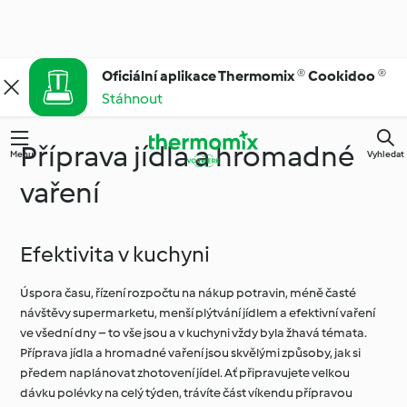
Oficiální aplikace Thermomix ® Cookidoo ®
Stáhnout
Příprava jídla a hromadné
Menu
Vyhledat
vaření
Efektivita v kuchyni
Úspora času, řízení rozpočtu na nákup potravin, méně časté
návštěvy supermarketu, menší plýtvání jídlem a efektivní vaření
ve všední dny – to vše jsou a v kuchyni vždy byla žhavá témata.
Příprava jídla a hromadné vaření jsou skvělými způsoby, jak si
předem naplánovat zhotovení jídel. Ať připravujete velkou
dávku polévky na celý týden, trávíte část víkendu přípravou