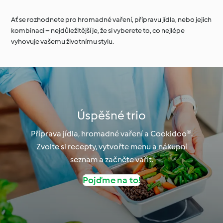
Ať se rozhodnete pro hromadné vaření, přípravu jídla, nebo jejich
kombinaci – nejdůležitější je, že si vyberete to, co nejlépe
vyhovuje vašemu životnímu stylu.
Úspěšné trio
Příprava jídla, hromadné vaření a Cookidoo®.
Zvolte si recepty, vytvořte menu a nákupní
seznam a začněte vařit.
Pojďme na to!