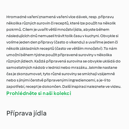
Hromadné vaření znamená vaření více dávek, resp. přípravu
několika různých surovin či receptů, které lze použít na několik
pokrmů. Cílem je uvařit větší množství jídla, abyste během
následujících dnů nemuseli trávit tolik času v kuchyni. Obvykle si
volíme jeden den přípravy (často o víkendu) a uvaříme jeden či
několik základních receptů (často ve větším množství). To nám
umožní během týdne použit připravené suroviny v několika
různých jídlech. Každá připravená surovina se obvykle ukládá do
samostatných nádob v lednici nebo mrazáku. Jakmile nastane
čas je zkonzumovat, tyto různé suroviny se smíchají vzájemně
nebo s jinými čerstvě připravenými ingrediencemi, a je-li to
zapotřebí, recept je dokončen. Další inspiraci naleznete ve videu.
Prohlédněte si naši kolekci
Příprava jídla