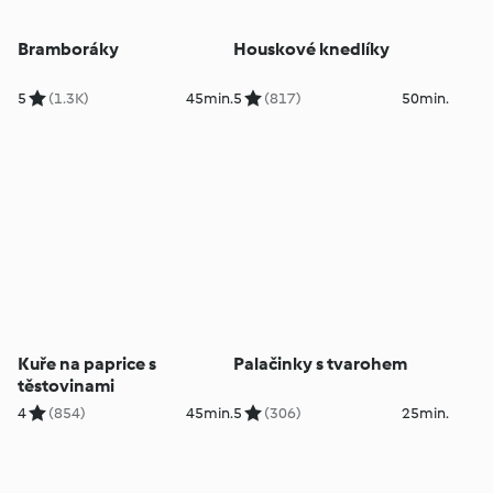
Bramboráky
Houskové knedlíky
5
(1.3K)
45min.
5
(817)
50min.
Kuře na paprice s
Palačinky s tvarohem
těstovinami
4
(854)
45min.
5
(306)
25min.