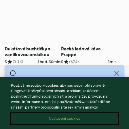
Dukátové buchtičky s
Řecká ledová káva -
vanilkovou omáčkou
Frappé
5
(1.1K)
1hod. 30min.
5
(674)
5min.
© Copyright 2026
Používáme soubory cookies, aby náš web mohl správně
Podmínky užívání
fungovat, k přizpůsobení obsahu a reklam, za účelem
Zásady ochrany osobních údajů
poskytnutí funkcí sociálních sítí a pro analýzu provozu na
Vyloučení odpovědnosti
webu. Informace o tom, jak používáte náš web, také sdílíme
s našimi partnery pro sociální sítě, reklamy a analýzy.
Tiráž
Soubory cookies
Nastavení cookies
Obsah zprávy