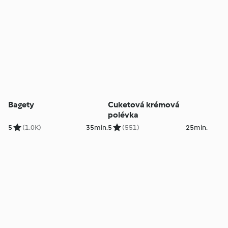
Bagety
Cuketová krémová
polévka
5
(1.0K)
35min.
5
(551)
25min.