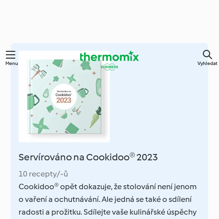
Přejít
Menu
Vyhledat
k
hlavnímu
obsahu
Servírováno na Cookidoo® 2023
10 recepty/-ů
Cookidoo® opět dokazuje, že stolování není jenom
o vaření a ochutnávání. Ale jedná se také o sdílení
radosti a prožitku. Sdílejte vaše kulinářské úspěchy