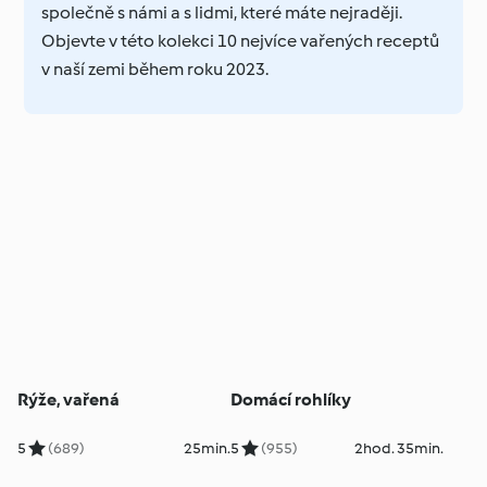
společně s námi a s lidmi, které máte nejraději.
Objevte v této kolekci 10 nejvíce vařených receptů
v naší zemi během roku 2023.
Rýže, vařená
Domácí rohlíky
5
(689)
25min.
5
(955)
2hod. 35min.