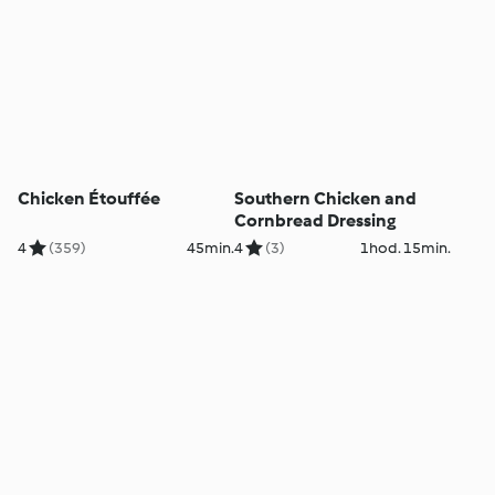
Chicken Étouffée
Southern Chicken and
Cornbread Dressing
4
(359)
45min.
4
(3)
1hod. 15min.