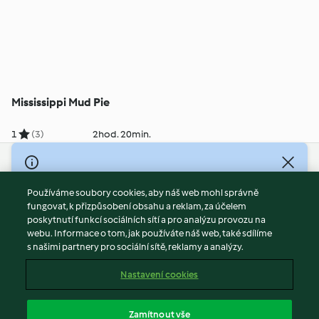
Mississippi Mud Pie
1
(3)
2hod. 20min.
© Copyright 2026
Používáme soubory cookies, aby náš web mohl správně
Podmínky užívání
fungovat, k přizpůsobení obsahu a reklam, za účelem
Zásady ochrany osobních údajů
poskytnutí funkcí sociálních sítí a pro analýzu provozu na
Vyloučení odpovědnosti
webu. Informace o tom, jak používáte náš web, také sdílíme
s našimi partnery pro sociální sítě, reklamy a analýzy.
Tiráž
Soubory cookies
Nastavení cookies
Obsah zprávy
Odstoupit od smlouvy
Zamítnout vše