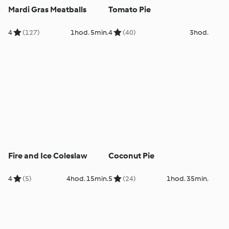
Mardi Gras Meatballs
Tomato Pie
4
(127)
1hod. 5min.
4
(40)
3hod.
Fire and Ice Coleslaw
Coconut Pie
4
(5)
4hod. 15min.
5
(24)
1hod. 35min.