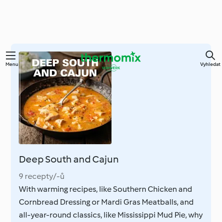
Přejít
Menu
Vyhledat
k
hlavnímu
obsahu
Deep South and Cajun
9 recepty/-ů
With warming recipes, like Southern Chicken and
Cornbread Dressing or Mardi Gras Meatballs, and
all-year-round classics, like Mississippi Mud Pie, why