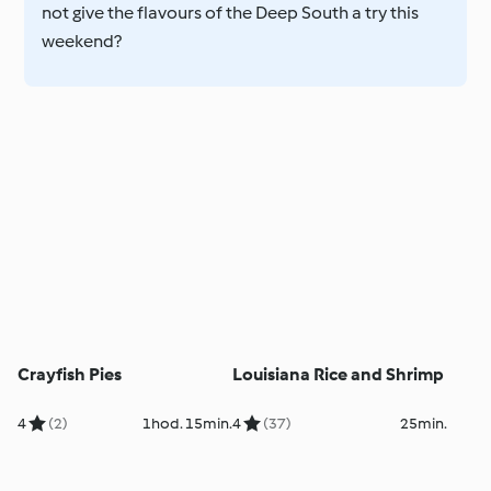
not give the flavours of the Deep South a try this
weekend?
Crayfish Pies
Louisiana Rice and Shrimp
4
(2)
1hod. 15min.
4
(37)
25min.