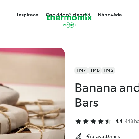
Inspirace
Cookidoo® členství
Nápověda
TM7
TM6
TM5
Banana and
Bars
4.4
448 h
Příprava 10min.