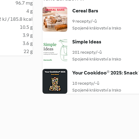
96.7 mg
Cereal Bars
4 g
 kJ / 185.8 kcal
9 recepty/-ů
10.5 g
Spojené království a Irsko
3.9 g
Simple Ideas
3.6 g
22 g
201 recepty/-ů
Spojené království a Irsko
Your Cookidoo® 2025: Snack
10 recepty/-ů
Spojené království a Irsko