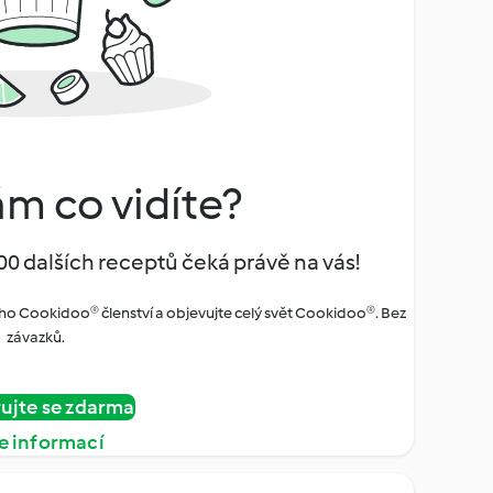
ám co vidíte?
00 dalších receptů čeká právě na vás!
ho Cookidoo® členství a objevujte celý svět Cookidoo®. Bez
závazků.
rujte se zdarma
e informací