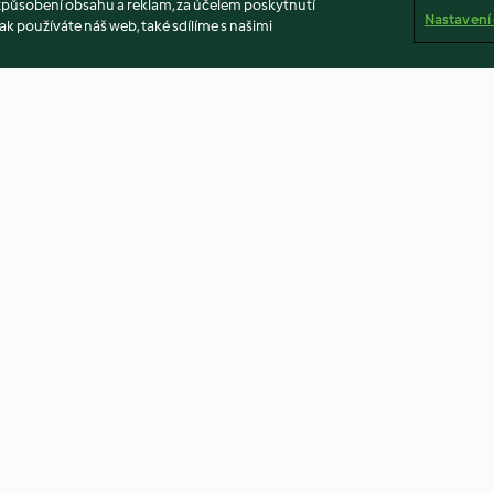
způsobení obsahu a reklam, za účelem poskytnutí
Nastavení
ak používáte náš web, také sdílíme s našimi
kies
Beetroot salad
Caramelised Re
Chutney
4.7
(272)
4.9
(370)
ů
Vyloučení odpovědnosti
Tiráž
Soubory cookies
O