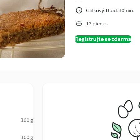
Celkový 1hod. 10min.
12 pieces
Registrujte se zdarma
100 g
100 g