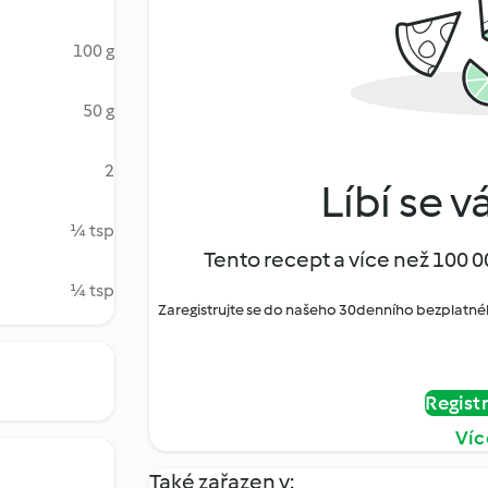
100 g
50 g
2
Líbí se v
¼ tsp
Tento recept a více než 100 0
¼ tsp
Zaregistrujte se do našeho 30denního bezplatné
Regist
Víc
Také zařazen v: