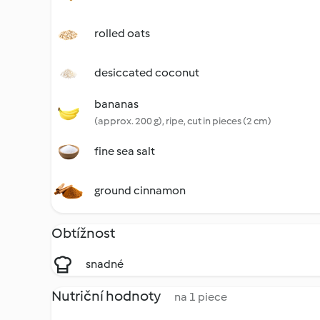
rolled oats
desiccated coconut
bananas
(approx. 200 g), ripe, cut in pieces (2 cm)
fine sea salt
ground cinnamon
Obtížnost
snadné
Nutriční hodnoty
na 1 piece