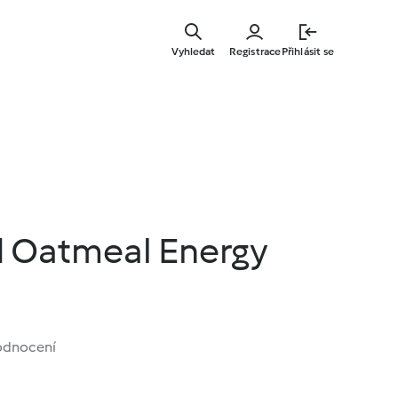
Přejít
k
Vyhledat
Registrace
Přihlásit se
hlavnímu
obsahu
 Oatmeal Energy
odnocení