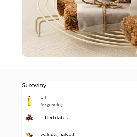
Suroviny
oil
for greasing
pitted dates
walnuts, halved