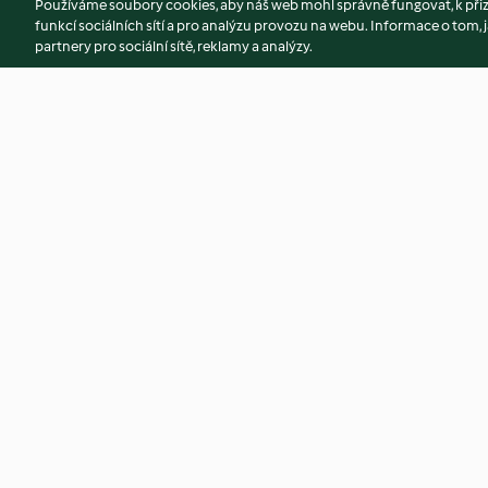
Používáme soubory cookies, aby náš web mohl správně fungovat, k při
funkcí sociálních sítí a pro analýzu provozu na webu. Informace o tom, j
partnery pro sociální sítě, reklamy a analýzy.
Chicken Enchiladas
Peanut Butter Coo
4.4
(486)
4.6
(142)
© Copyright 2026
Podmínky užívání
Zásady ochrany osobních údaj
Prohlášení o přístupnosti