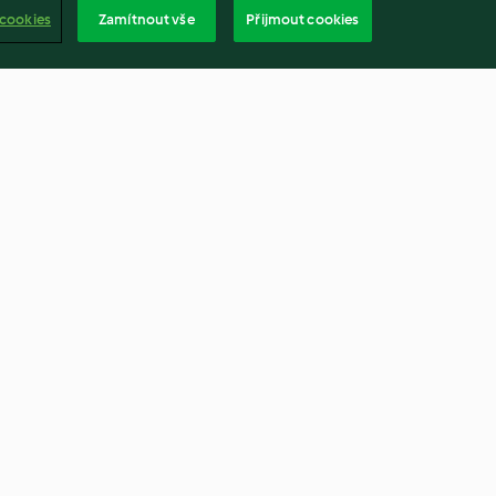
 cookies
Zamítnout vše
Přijmout cookies
d Onion
Creamy Mustard Chicken Stew
4.3
(598)
češtin
bsah zprávy
Odstoupit od smlouvy