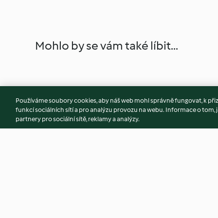
Mohlo by se vám také líbit...
Používáme soubory cookies, aby náš web mohl správně fungovat, k při
funkcí sociálních sítí a pro analýzu provozu na webu. Informace o tom, j
partnery pro sociální sítě, reklamy a analýzy.
Chicken, Butternut Squash and
Breadcrumbs
Toasted Pine Nut Risotto
4.5
(256)
4.1
(16)