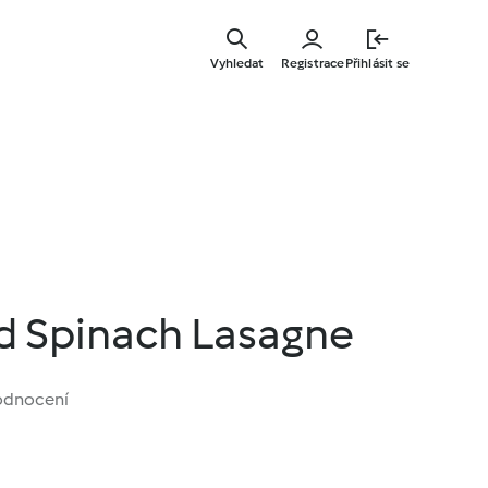
Přejít
k
Vyhledat
Registrace
Přihlásit se
hlavnímu
obsahu
d Spinach Lasagne
odnocení