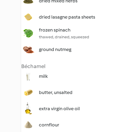
dried mixed herbs
dried lasagne pasta sheets
frozen spinach
thawed, drained, squeezed
ground nutmeg
Béchamel
milk
butter, unsalted
extra virgin olive oil
cornflour