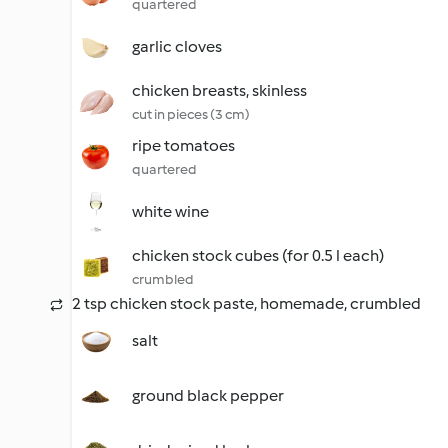
quartered
garlic cloves
chicken breasts, skinless
cut in pieces (3 cm)
ripe tomatoes
quartered
white wine
chicken stock cubes (for 0.5 l each)
crumbled
2 tsp chicken stock paste, homemade, crumbled
salt
ground black pepper