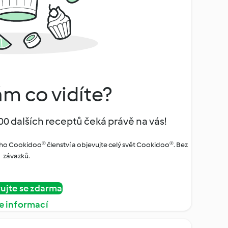
ám co vidíte?
00 dalších receptů čeká právě na vás!
ho Cookidoo® členství a objevujte celý svět Cookidoo®. Bez
závazků.
rujte se zdarma
e informací