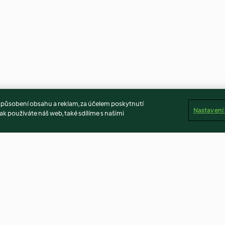
způsobení obsahu a reklam, za účelem poskytnutí
Nastavení
ak používáte náš web, také sdílíme s našimi
Caramelised Red Onion
Chicken Breasts
Chutney
4.9
(369)
4.5
(291)