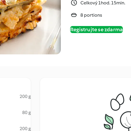
Celkový 1hod. 15min.
8 portions
Registrujte se zdarma
200 g
80 g
200 g