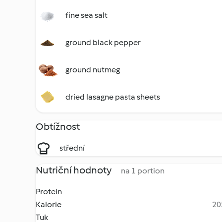
fine sea salt
ground black pepper
ground nutmeg
dried lasagne pasta sheets
Obtížnost
střední
Nutriční hodnoty
na 1 portion
Protein
Kalorie
20
Tuk