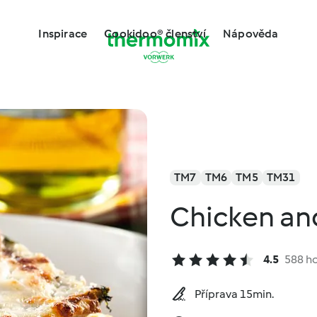
Inspirace
Cookidoo® členství
Nápověda
TM7
TM6
TM5
TM31
Chicken an
4.5
588 h
Příprava 15min.