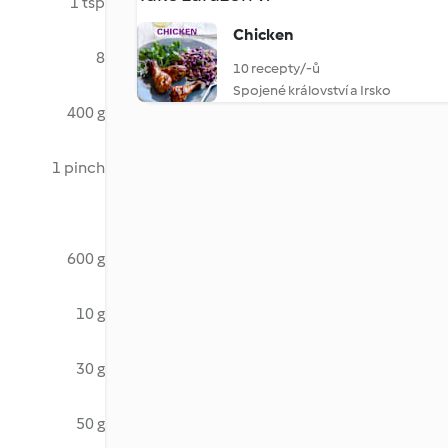
1 tsp
Chicken
8
10 recepty/-ů
Spojené království a Irsko
400 g
1 pinch
600 g
10 g
30 g
50 g