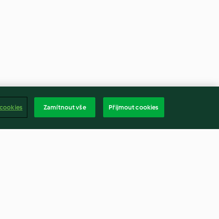
 cookies
Zamítnout vše
Přijmout cookies
 Pizzaiola
Banana and Oatmeal Energy
Bars
4.4
(448)