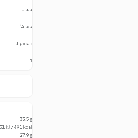
1 tsp
¼ tsp
1 pinch
4
33.5 g
51 kJ / 491 kcal
27.9 g