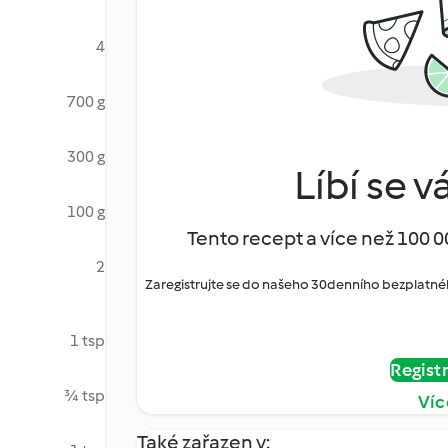
4
700 g
300 g
Líbí se v
100 g
Tento recept a více než 100 0
2
Zaregistrujte se do našeho 30denního bezplatné
1 tsp
Regist
¾ tsp
Víc
Také zařazen v: