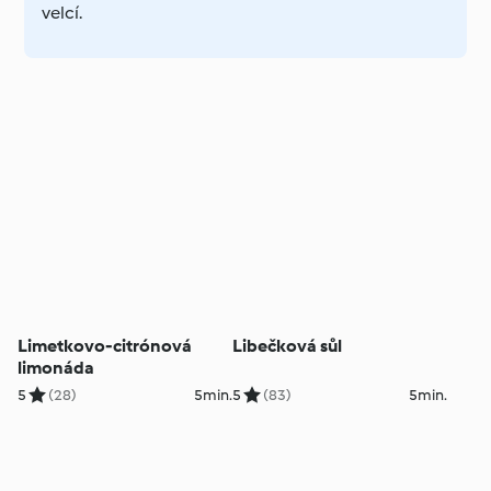
velcí.
Limetkovo-citrónová
Libečková sůl
limonáda
5
(28)
5min.
5
(83)
5min.