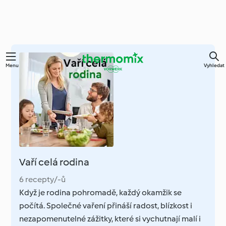
Přejít
Menu
Vyhledat
k
hlavnímu
obsahu
Vaří celá rodina
6 recepty/-ů
Když je rodina pohromadě, každý okamžik se
počítá. Společné vaření přináší radost, blízkost i
nezapomenutelné zážitky, které si vychutnají malí i