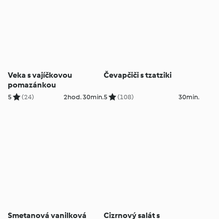
Veka s vajíčkovou
Čevapčiči s tzatziki
pomazánkou
5
(24)
2hod. 30min.
5
(108)
30min.
Smetanová vanilková
Cizrnový salát s