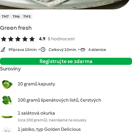
TM7
TM6
TM5
Green fresh
4.9
8 hodnocení
Příprava 10min.
Celkový 10min.
4 sklenice
Registrujte se zdarma
Suroviny
20 gramů kapusty
100 gramů špenátových listů, čerstvých
1 salátová okurka
(cca 200 gramů), nakrájená na kousky
1 jablko, typ Golden Delicious