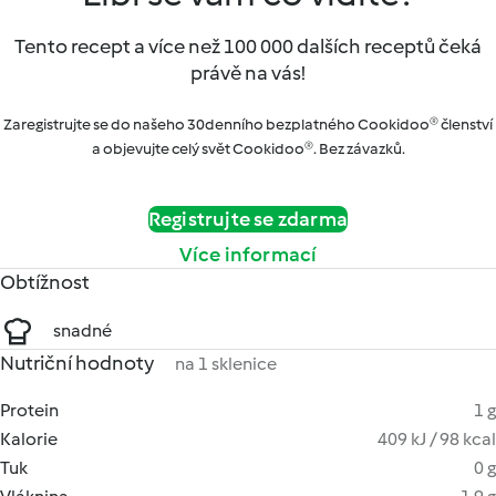
Tento recept a více než 100 000 dalších receptů čeká
právě na vás!
Zaregistrujte se do našeho 30denního bezplatného Cookidoo® členství
a objevujte celý svět Cookidoo®. Bez závazků.
Registrujte se zdarma
Více informací
Obtížnost
snadné
Nutriční hodnoty
na 1 sklenice
Protein
1 g
Kalorie
409 kJ / 98 kcal
Tuk
0 g