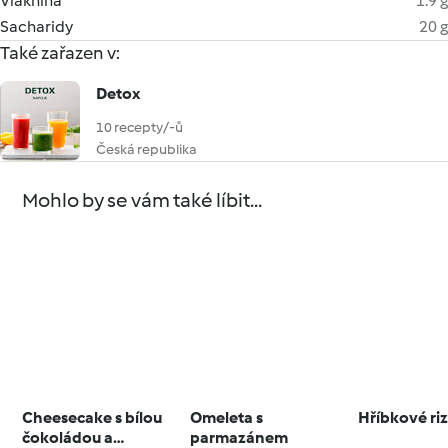
Vláknina
1.9 g
Sacharidy
20 g
Také zařazen v:
Detox
10 recepty/-ů
Česká republika
Mohlo by se vám také líbit...
Cheesecake s bílou
Omeleta s
Hříbkové ri
čokoládou a
parmazánem