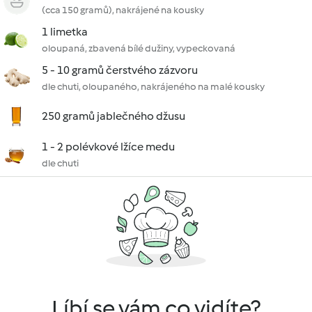
(cca 150 gramů), nakrájené na kousky
1 limetka
oloupaná, zbavená bílé dužiny, vypeckovaná
5 - 10 gramů čerstvého zázvoru
dle chuti, oloupaného, nakrájeného na malé kousky
250 gramů jablečného džusu
1 - 2 polévkové lžíce medu
dle chuti
Líbí se vám co vidíte?