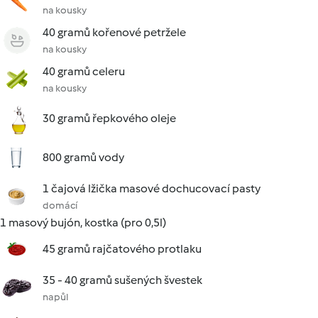
na kousky
40 gramů kořenové petržele
na kousky
40 gramů celeru
na kousky
30 gramů řepkového oleje
800 gramů vody
1 čajová lžička masové dochucovací pasty
domácí
1 masový bujón, kostka (pro 0,5l)
45 gramů rajčatového protlaku
35 - 40 gramů sušených švestek
napůl