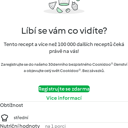
Líbí se vám co vidíte?
Tento recept a více než 100 000 dalších receptů čeká
právě na vás!
Zaregistrujte se do našeho 30denního bezplatného Cookidoo® členství
a objevujte celý svět Cookidoo®. Bez závazků.
Registrujte se zdarma
Více informací
Obtížnost
střední
Nutriční hodnoty
na 1 porci