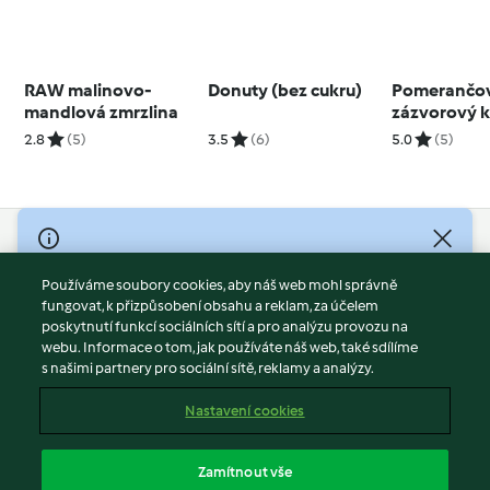
RAW malinovo-
Donuty (bez cukru)
Pomerančo
mandlová zmrzlina
zázvorový 
2.8
(5)
3.5
(6)
5.0
(5)
© Copyright 2026
Používáme soubory cookies, aby náš web mohl správně
Podmínky užívání
fungovat, k přizpůsobení obsahu a reklam, za účelem
Zásady ochrany osobních údajů
poskytnutí funkcí sociálních sítí a pro analýzu provozu na
Vyloučení odpovědnosti
webu. Informace o tom, jak používáte náš web, také sdílíme
s našimi partnery pro sociální sítě, reklamy a analýzy.
Tiráž
Soubory cookies
Nastavení cookies
Obsah zprávy
Odstoupit od smlouvy
Zamítnout vše
Prohlášení o přístupnosti