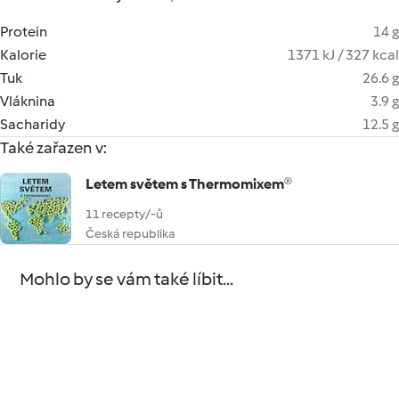
Protein
14 g
Kalorie
1371 kJ / 327 kcal
Tuk
26.6 g
Vláknina
3.9 g
Sacharidy
12.5 g
Také zařazen v:
Letem světem s Thermomixem®
11 recepty/-ů
Česká republika
Mohlo by se vám také líbit...