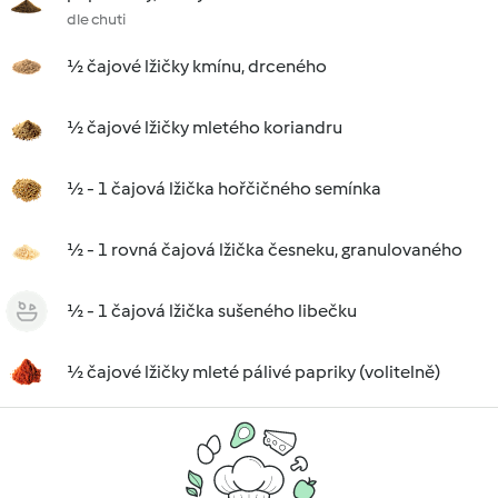
dle chuti
½ čajové lžičky kmínu, drceného
½ čajové lžičky mletého koriandru
½ - 1 čajová lžička hořčičného semínka
½ - 1 rovná čajová lžička česneku, granulovaného
½ - 1 čajová lžička sušeného libečku
½ čajové lžičky mleté pálivé papriky (volitelně)