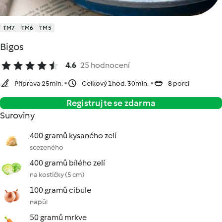
TM7
TM6
TM5
Bigos
4.6
25 hodnocení
Příprava 25min.
Celkový 1hod. 30min.
8 porci
Registrujte se zdarma
Suroviny
400 gramů kysaného zelí
scezeného
400 gramů bílého zelí
na kostičky (5 cm)
100 gramů cibule
napůl
50 gramů mrkve