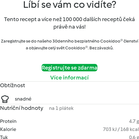
Líbí se vám co vidíte?
Tento recept a více než 100 000 dalších receptů čeká
právě na vás!
Zaregistrujte se do našeho 30denního bezplatného Cookidoo® členství
a objevujte celý svět Cookidoo®. Bez závazků.
Registrujte se zdarma
Více informací
Obtížnost
snadné
Nutriční hodnoty
na 1 plátek
Protein
4.7 g
Kalorie
703 kJ / 168 kcal
Tuk
0.6 g