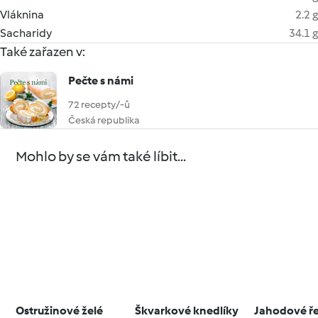
Vláknina
2.2 g
Sacharidy
34.1 g
Také zařazen v:
Pečte s námi
72 recepty/-ů
Česká republika
Mohlo by se vám také líbit...
Ostružinové želé
Škvarkové knedlíky
Jahodové ř