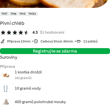
TM7
TM6
TM5
TM31
Pivní chléb
4.3
31 hodnocení
Příprava 10min.
Celkový 3hod. 40min.
12 plátků
Registrujte se zdarma
Suroviny
Příprava
1 kostka droždí
(42 gramů)
10 gramů vody
400 gramů polohrubé mouky