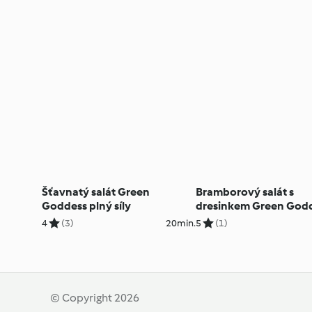
Šťavnatý salát Green
Bramborový salát s
Goddess plný síly
dresinkem Green God
4
(3)
20min.
5
(1)
© Copyright 2026