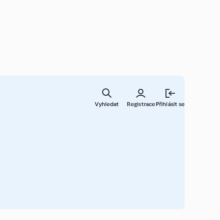
Přejít
k
Vyhledat
Registrace
Přihlásit se
hlavnímu
obsahu