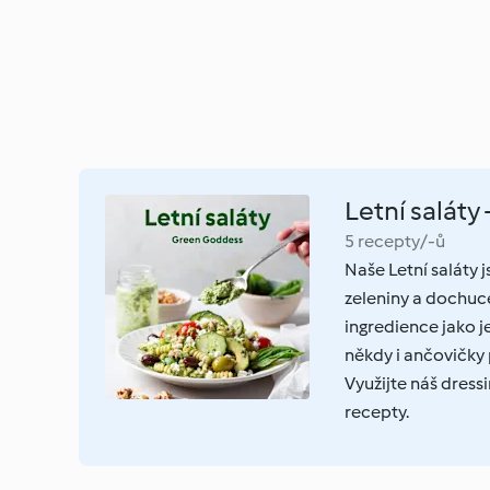
Letní salát
5 recepty/-ů
Naše Letní saláty j
zeleniny a dochuc
ingredience jako j
někdy i ančovičky 
Využijte náš dress
recepty.