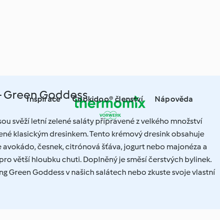
y - Green Goddess
Inspirace
Cookidoo® členství
Nápověda
sou svěží letní zelené saláty připravené z velkého množství
ené klasickým dresinkem. Tento krémový dresink obsahuje
e avokádo, česnek, citrónová šťáva, jogurt nebo majonéza a
pro větší hloubku chuti. Doplněný je směsí čerstvých bylinek.
ing Green Goddess v našich salátech nebo zkuste svoje vlastní