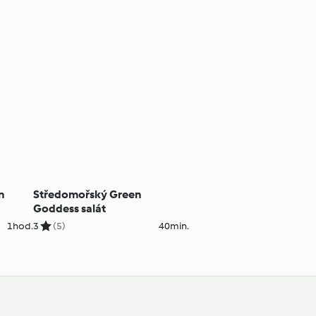
n
Středomořský Green
Goddess salát
1hod.
3
(5)
40min.