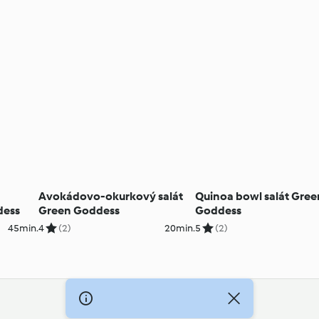
Avokádovo-okurkový salát
Quinoa bowl salát Gree
dess
Green Goddess
Goddess
45min.
4
(2)
20min.
5
(2)