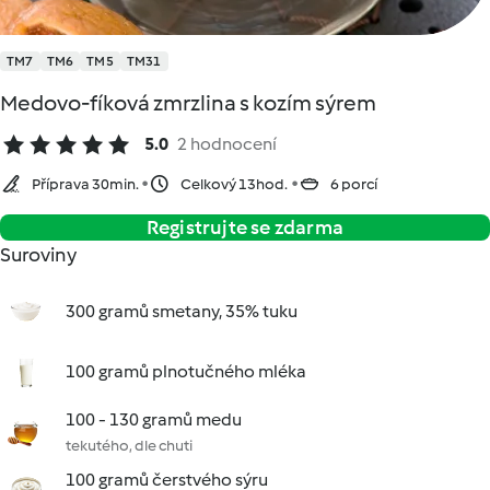
TM7
TM6
TM5
TM31
Medovo-fíková zmrzlina s kozím sýrem
5.0
2 hodnocení
Příprava 30min.
Celkový 13hod.
6 porcí
Registrujte se zdarma
Suroviny
300 gramů smetany, 35% tuku
100 gramů plnotučného mléka
100 - 130 gramů medu
tekutého, dle chuti
100 gramů čerstvého sýru