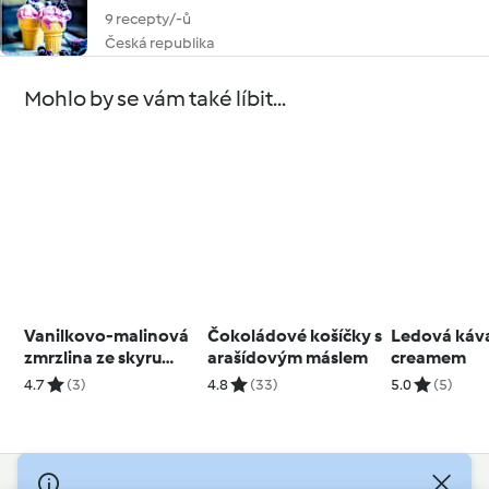
9 recepty/-ů
Česká republika
Mohlo by se vám také líbit...
Vanilkovo-malinová
Čokoládové košíčky s
Ledová káva
zmrzlina ze skyru
arašídovým máslem
creamem
(nízkotučná)
4.7
(3)
4.8
(33)
5.0
(5)