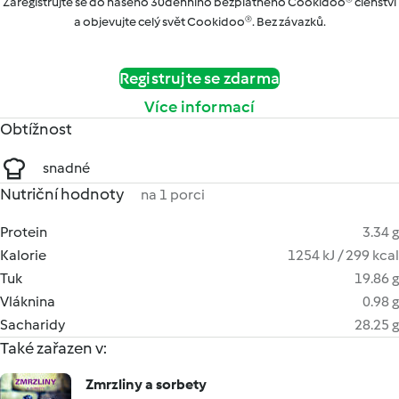
Zaregistrujte se do našeho 30denního bezplatného Cookidoo® členství
a objevujte celý svět Cookidoo®. Bez závazků.
Registrujte se zdarma
Více informací
Obtížnost
snadné
Nutriční hodnoty
na 1 porci
Protein
3.34 g
Kalorie
1254 kJ / 299 kcal
Tuk
19.86 g
Vláknina
0.98 g
Sacharidy
28.25 g
Také zařazen v:
Zmrzliny a sorbety