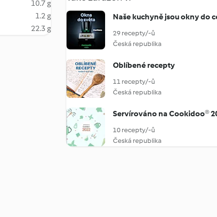
10.7 g
1.2 g
Naše kuchyně jsou okny do c
22.3 g
29 recepty/-ů
Česká republika
Oblíbené recepty
11 recepty/-ů
Česká republika
Servírováno na Cookidoo® 2
10 recepty/-ů
Česká republika