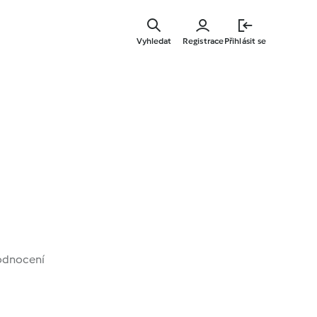
Přejít
k
Vyhledat
Registrace
Přihlásit se
hlavnímu
obsahu
odnocení