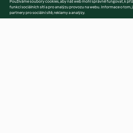
Používáme soubory cookies, aby náš web mohl správně fungovat, k při
funkcí sociálních sítí a pro analýzu provozu na webu. Informace o tom, j
partnery pro sociální sítě, reklamy a analýzy.
Krupicová kaše pro děti
Perníčky
4.9
(944)
4.8
(405)
© Copyright 2026
Podmínky užívání
Zásady ochrany osobních údaj
Prohlášení o přístupnosti