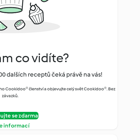
ám co vidíte?
00 dalších receptů čeká právě na vás!
ho Cookidoo® členství a objevujte celý svět Cookidoo®. Bez
závazků.
rujte se zdarma
e informací