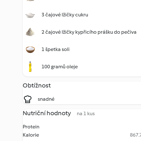
3 čajové lžičky cukru
2 čajové lžičky kypřicího prášku do pečiva
1 špetka soli
100 gramů oleje
Obtížnost
snadné
Nutriční hodnoty
na 1 kus
Protein
Kalorie
867.7