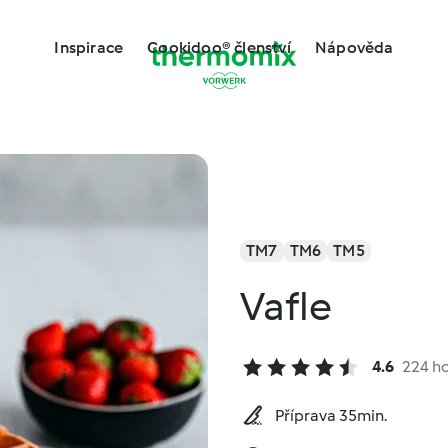
Inspirace
Cookidoo® členství
Nápověda
TM7
TM6
TM5
Vafle
4.6
224 h
Příprava 35min.