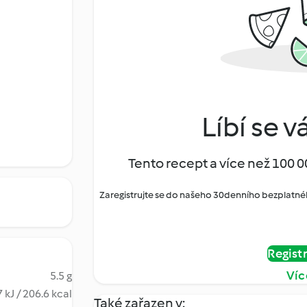
Líbí se v
Tento recept a více než 100 0
Zaregistrujte se do našeho 30denního bezplatné
Regist
Víc
5.5 g
 kJ / 206.6 kcal
Také zařazen v: