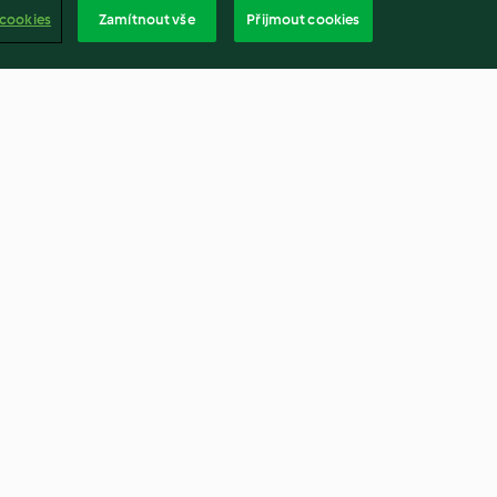
 cookies
Zamítnout vše
Přijmout cookies
Rajská omáčka
4.8
(841)
češtin
bsah zprávy
Odstoupit od smlouvy