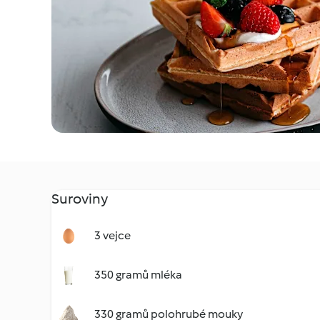
Suroviny
3 vejce
350 gramů mléka
330 gramů polohrubé mouky