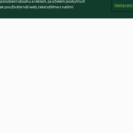
způsobení obsahu a reklam, za účelem poskytnutí
Nastavení
ak používáte náš web, také sdílíme s našimi
Bramborová kaše
Bramboráky
3.9
(608)
4.8
(1.3K)
ů
Vyloučení odpovědnosti
Tiráž
Soubory cookies
O