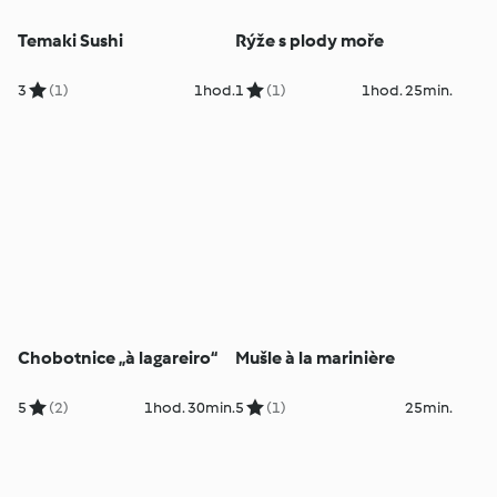
Temaki Sushi
Rýže s plody moře
3
(1)
1hod.
1
(1)
1hod. 25min.
Chobotnice „à lagareiro“
Mušle à la marinière
5
(2)
1hod. 30min.
5
(1)
25min.