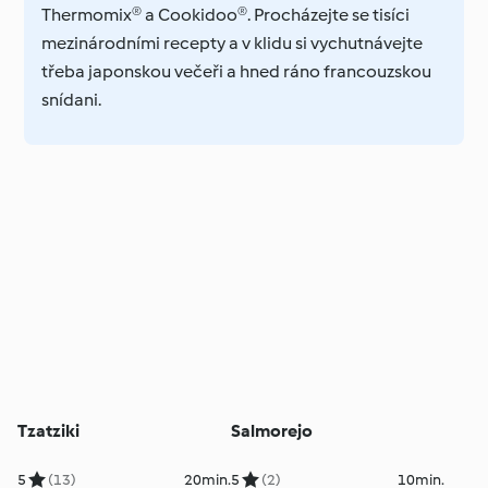
Thermomix® a Cookidoo®. Procházejte se tisíci
mezinárodními recepty a v klidu si vychutnávejte
třeba japonskou večeři a hned ráno francouzskou
snídani.
Tzatziki
Salmorejo
5
(13)
20min.
5
(2)
10min.