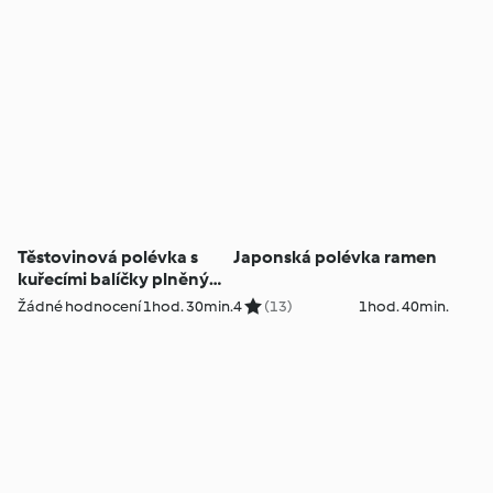
Těstovinová polévka s
Japonská polévka ramen
kuřecími balíčky plněnými
chřestem a mortadelou
Žádné hodnocení
1hod. 30min.
4
(13)
1hod. 40min.