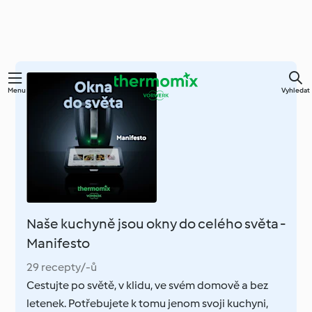
Přejít
Menu
Vyhledat
k
hlavnímu
obsahu
Naše kuchyně jsou okny do celého světa -
Manifesto
29 recepty/-ů
Cestujte po světě, v klidu, ve svém domově a bez
letenek. Potřebujete k tomu jenom svoji kuchyni,