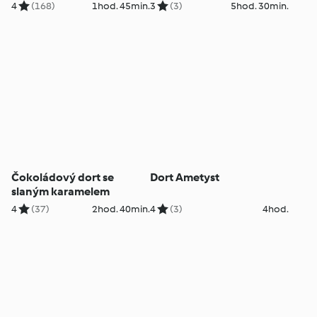
4
(168)
1hod. 45min.
3
(3)
5hod. 30min.
Čokoládový dort se
Dort Ametyst
slaným karamelem
4
(37)
2hod. 40min.
4
(3)
4hod.