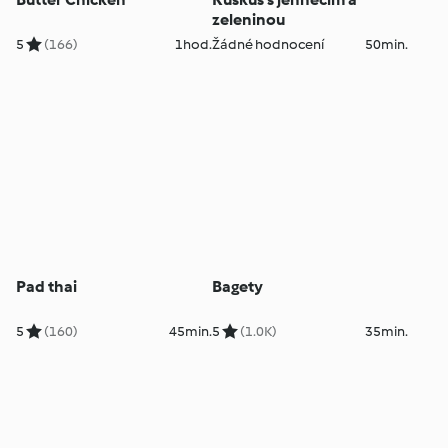
zeleninou
5
(166)
1hod.
Žádné hodnocení
50min.
Pad thai
Bagety
5
(160)
45min.
5
(1.0K)
35min.