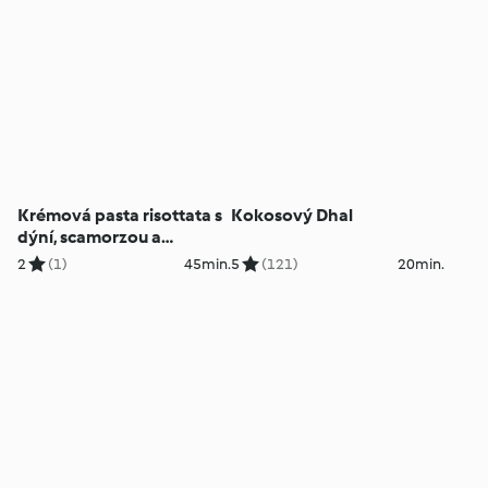
Krémová pasta risottata s
Kokosový Dhal
dýní, scamorzou a
pecorinem
2
(1)
45min.
5
(121)
20min.