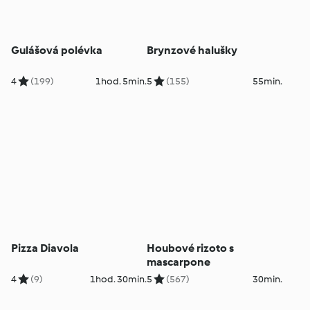
Gulášová polévka
Brynzové halušky
4
(199)
1hod. 5min.
5
(155)
55min.
Pizza Diavola
Houbové rizoto s
mascarpone
4
(9)
1hod. 30min.
5
(567)
30min.