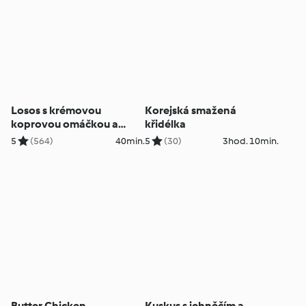
Losos s krémovou
Korejská smažená
koprovou omáčkou a
křidélka
basmati rýží
5
(564)
40min.
5
(30)
3hod. 10min.
Butter Chicken
Kuskus s jehněčím a