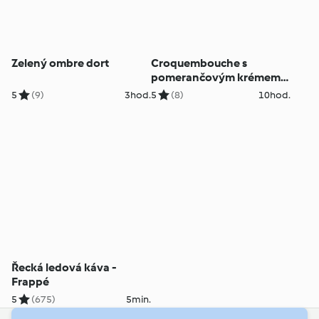
Zelený ombre dort
Croquembouche s
pomerančovým krémem a
čokoládou
5
(9)
3hod.
5
(8)
10hod.
Řecká ledová káva -
Frappé
5
(675)
5min.