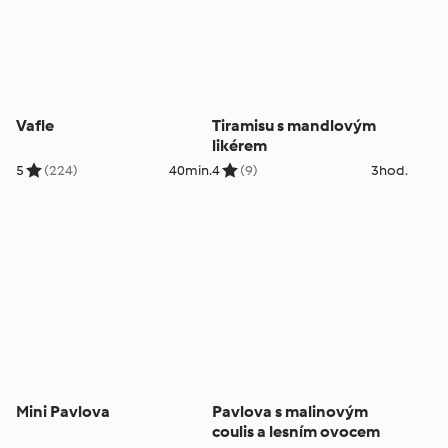
Vafle
Tiramisu s mandlovým
likérem
5
(224)
40min.
4
(9)
3hod.
Mini Pavlova
Pavlova s malinovým
coulis a lesním ovocem