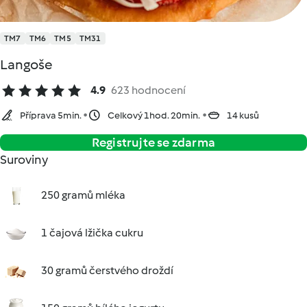
TM7
TM6
TM5
TM31
Langoše
4.9
623 hodnocení
Příprava 5min.
Celkový 1hod. 20min.
14 kusů
Registrujte se zdarma
Suroviny
250 gramů mléka
1 čajová lžička cukru
30 gramů čerstvého droždí