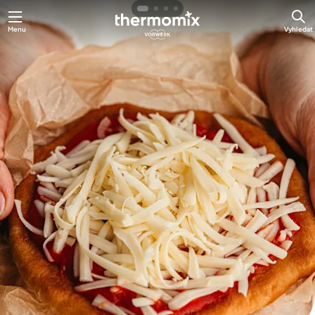
Přejít
Menu
Vyhledat
k
hlavnímu
obsahu