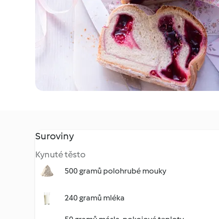
Suroviny
Kynuté těsto
500 gramů polohrubé mouky
240 gramů mléka