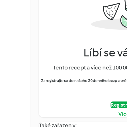
Líbí se v
Tento recept a více než 100 0
Zaregistrujte se do našeho 30denního bezplatné
Regist
Víc
Také zařazen v: