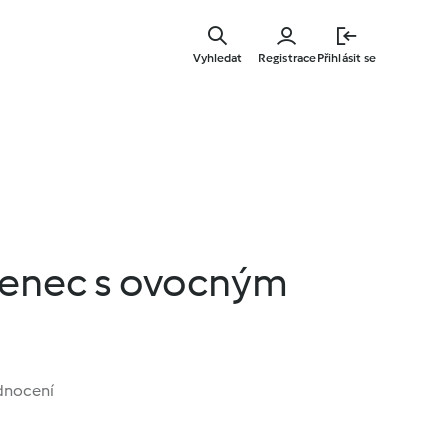
Přejít
k
Vyhledat
Registrace
Přihlásit se
hlavnímu
obsahu
tenec s ovocným
dnocení