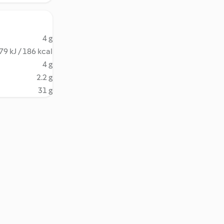
4 g
79 kJ / 186 kcal
4 g
2.2 g
31 g