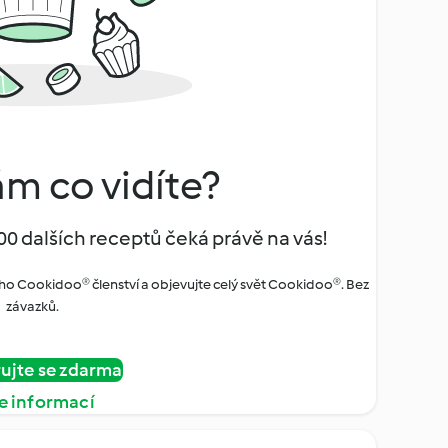
ám co vidíte?
00 dalších receptů čeká právě na vás!
ho Cookidoo® členství a objevujte celý svět Cookidoo®. Bez
závazků.
rujte se zdarma
e informací