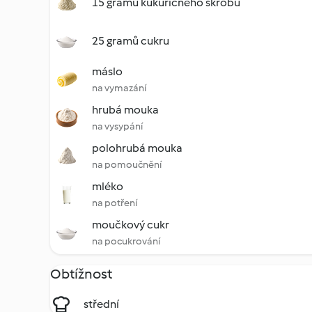
15 gramů kukuřičného škrobu
25 gramů cukru
máslo
na vymazání
hrubá mouka
na vysypání
polohrubá mouka
na pomoučnění
mléko
na potření
moučkový cukr
na pocukrování
Obtížnost
střední