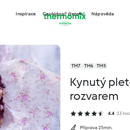
Inspirace
Cookidoo® členství
Nápověda
TM7
TM6
TM5
Kynutý ple
rozvarem
4.4
23 ho
Příprava 25min.