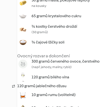
50 gramů másla, pokojové teploty
na kousky
65 gramů krystalového cukru
¾ kostky čerstvého droždí
(30 gramů)
¾ čajové lžičky soli
Ovocný rozvar a dokončení
300 gramů červeného ovoce, čerstvého
(např. jahody, maliny, rybíz)
120 gramů bílého vína
120 gramů jablečného džusu
10 gramů rumu (volitelně)