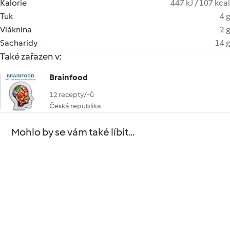
Kalorie
447 kJ / 107 kcal
Tuk
4 g
Vláknina
2 g
Sacharidy
14 g
Také zařazen v:
Brainfood
12 recepty/-ů
Česká republika
Mohlo by se vám také líbit...