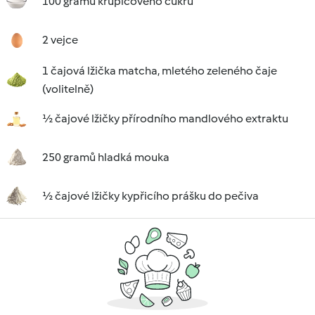
100 gramů krupicového cukru
2 vejce
1 čajová lžička matcha, mletého zeleného čaje
(volitelně)
½ čajové lžičky přírodního mandlového extraktu
250 gramů hladká mouka
½ čajové lžičky kypřicího prášku do pečiva