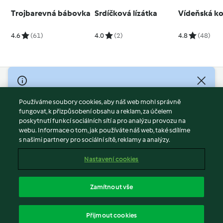
Trojbarevná bábovka
Srdíčková lízátka
Vídeňská ko
4.6
(61)
4.0
(2)
4.8
(48)
© Copyright 2026
Používáme soubory cookies, aby náš web mohl správně
Podmínky užívání
fungovat, k přizpůsobení obsahu a reklam, za účelem
Zásady ochrany osobních údajů
poskytnutí funkcí sociálních sítí a pro analýzu provozu na
Vyloučení odpovědnosti
webu. Informace o tom, jak používáte náš web, také sdílíme
s našimi partnery pro sociální sítě, reklamy a analýzy.
Tiráž
Soubory cookies
Nastavení cookies
Obsah zprávy
Odstoupit od smlouvy
Zamítnout vše
Prohlášení o přístupnosti
čeština
Přijmout cookies