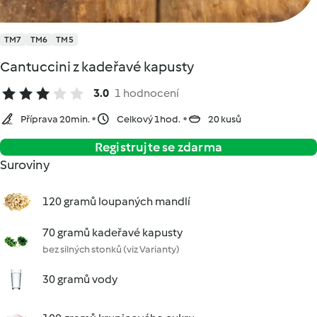
TM7
TM6
TM5
Cantuccini z kadeřavé kapusty
3.0
1 hodnocení
Příprava 20min.
Celkový 1hod.
20 kusů
Registrujte se zdarma
Suroviny
120 gramů loupaných mandlí
70 gramů kadeřavé kapusty
bez silných stonků (viz Varianty)
30 gramů vody