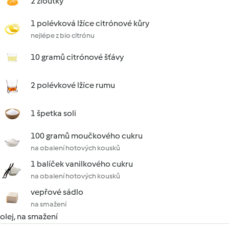
2 žloutky
1 polévková lžíce citrónové kůry
nejlépe z bio citrónu
10 gramů citrónové šťávy
2 polévkové lžíce rumu
1 špetka soli
100 gramů moučkového cukru
na obalení hotových kousků
1 balíček vanilkového cukru
na obalení hotových kousků
vepřové sádlo
na smažení
olej, na smažení