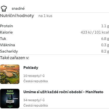
snadné
Nutriční hodnoty
na 1 kus
Protein
1.1 g
Kalorie
423 kJ / 101 kcal
Tuk
6.8 g
Vláknina
0.3 g
Sacharidy
8.2 g
Také zařazen v:
Poklady
10 recepty/-ů
Česká republika
Umíme si užít každé roční období - Manifesto
34 recepty/-ů
Česká republika