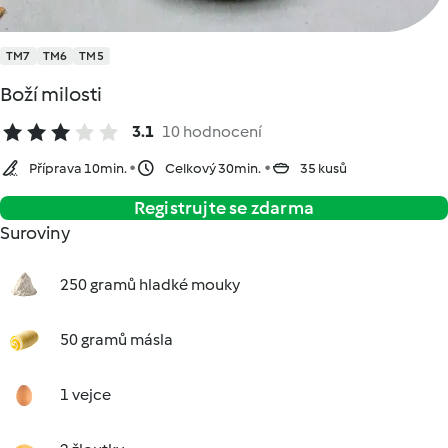
TM7
TM6
TM5
Boží milosti
3.1
10 hodnocení
Příprava 10min.
Celkový 30min.
35 kusů
Registrujte se zdarma
Suroviny
250 gramů hladké mouky
50 gramů másla
1 vejce