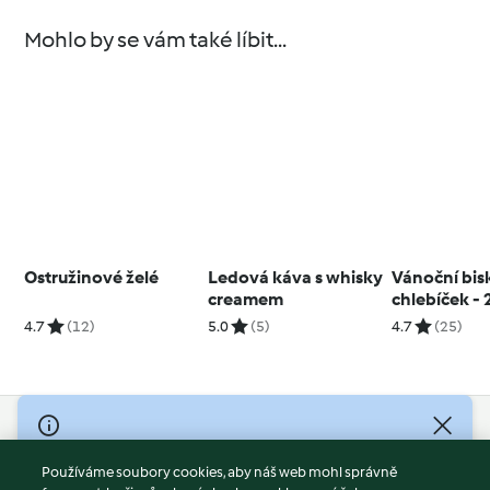
Mohlo by se vám také líbit...
Ostružinové želé
Ledová káva s whisky
Vánoční bis
creamem
chlebíček -
4.7
(12)
5.0
(5)
4.7
(25)
© Copyright 2026
Používáme soubory cookies, aby náš web mohl správně
Podmínky užívání