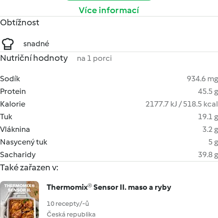
Více informací
Obtížnost
snadné
Nutriční hodnoty
na 1 porci
Sodík
934.6 mg
Protein
45.5 g
Kalorie
2177.7 kJ / 518.5 kcal
Tuk
19.1 g
Vláknina
3.2 g
Nasycený tuk
5 g
Sacharidy
39.8 g
Také zařazen v:
Thermomix® Sensor II. maso a ryby
10 recepty/-ů
Česká republika