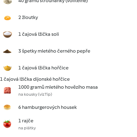
40 gramů strouhanky (volitelně)
2 žloutky
1 čajová lžička soli
3 špetky mletého černého pepře
1 čajová lžička hořčice
1 čajová lžička dijonské hořčice
1000 gramů mletého hovězího masa
na kousky (viz Tip)
6 hamburgerových housek
1 rajče
na plátky