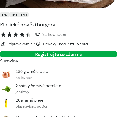
TM7
TM6
TM5
Klasické hovězí burgery
4.7
21 hodnocení
Příprava 25min.
Celkový 1hod.
6 porcí
Registrujte se zdarma
Suroviny
150 gramů cibule
na čtvrtky
2 snítky čerstvé petržele
jen lístky
20 gramů oleje
plus navíc na potření