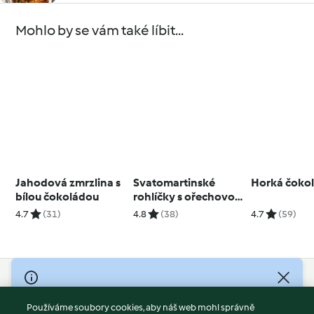
Mohlo by se vám také líbit...
Jahodová zmrzlina s
Svatomartinské
Horká čoko
bílou čokoládou
rohlíčky s ořechovou
náplní
4.7
(31)
4.8
(38)
4.7
(59)
© Copyright 2026
Používáme soubory cookies, aby náš web mohl správně
Podmínky užívání