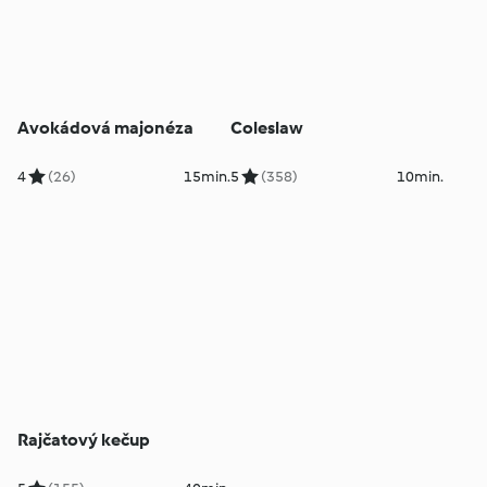
Avokádová majonéza
Coleslaw
4
(26)
15min.
5
(358)
10min.
Rajčatový kečup