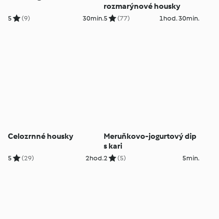
rozmarýnové housky
5
(9)
30min.
5
(77)
1hod. 30min.
Celozrnné housky
Meruňkovo-jogurtový dip
s kari
5
(29)
2hod.
2
(5)
5min.