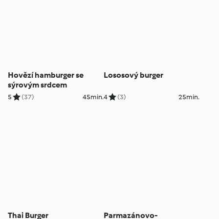
Hovězí hamburger se
Lososový burger
sýrovým srdcem
5
(37)
45min.
4
(3)
25min.
Thai Burger
Parmazánovo-