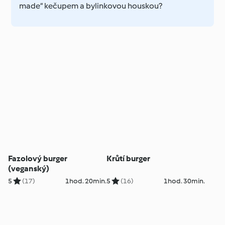
made“ kečupem a bylinkovou houskou?
Fazolový burger
Krůtí burger
(veganský)
5
(17)
1hod. 20min.
5
(16)
1hod. 30min.