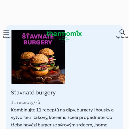
Přejít
Menu
Vyhledat
k
hlavnímu
obsahu
Šťavnaté burgery
11 recepty/-ů
Kombinujte 11 receptů na dipy, burgery i housky a
vytvořte si takový, kterému zcela propadnete. Co
třeba hovězí burger se sýrovým srdcem, „home