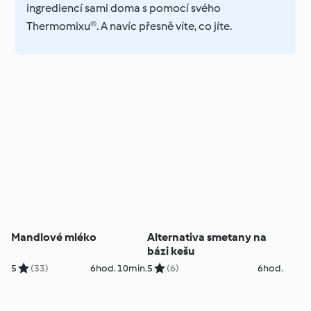
ingrediencí sami doma s pomocí svého
Thermomixu®. A navíc přesně víte, co jíte.
Mandlové mléko
Alternativa smetany na
bázi kešu
5
(33)
6hod. 10min.
5
(6)
6hod.