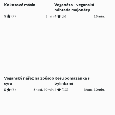
Kokosové máslo
Veganéza - veganská
náhrada majonézy
5
(7)
5min.
4
(6)
15min.
Veganský nářez na způsob
Kešu pomazánka s
sýra
bylinkami
5
(3)
6hod. 40min.
4
(13)
8hod. 10min.