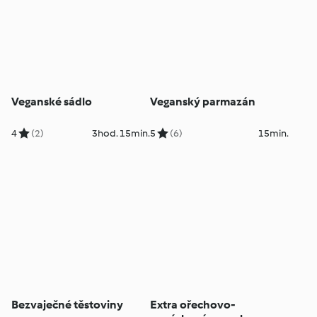
Veganské sádlo
Veganský parmazán
4
(2)
3hod. 15min.
5
(6)
15min.
Bezvaječné těstoviny
Extra ořechovo-