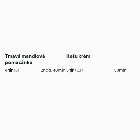
Tmavá mandlová
Kešu krém
pomazánka
4
(6)
2hod. 40min.
5
(11)
50min.