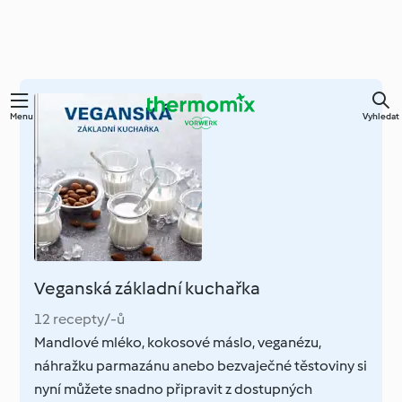
Přejít
Menu
Vyhledat
k
hlavnímu
obsahu
Veganská základní kuchařka
12 recepty/-ů
Mandlové mléko, kokosové máslo, veganézu,
náhražku parmazánu anebo bezvaječné těstoviny si
nyní můžete snadno připravit z dostupných