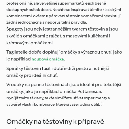
profesionálně, ale ve většině supermarketů je jich běžně
dostupných asi tak deset. Nechte se inspirovat těmito klasickými
kombinacemi, ovšem k párování těstovin s omáčkami neexistují
žádná jednoznačná a neporušitelná pravidla.
Špagety jsou nejvšestrannějším tvarem těstovin a jsou
skvělé s omáčkami z rajčat, s masovými kuličkami i
krémovými omáčkami.
Tagliatelle dobře doplňují omáčky s výraznou chutí, jako
je například
.
houbová omáčka
Spirálky těstovin fusilli dobře drží pesto a hutnější
omáčky pro ideální chuť.
Vroubky na penne těstovinách jsou ideální pro tekutější
omáčky, jako je například omáčka Puttanesca.
Nyní již znáte základy, takže si můžete užívat experimenty a
vytvářet vlastní kombinace, které si vaše rodina oblíbí.
Omáčky na těstoviny k přípravě