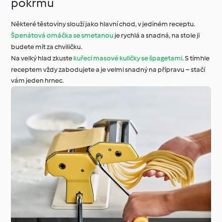
pokrmu
Některé těstoviny slouží jako hlavní chod, v jediném receptu.
Špenátová omáčka se smetanou
je rychlá a snadná, na stole ji
budete mít za chviličku.
Na velký hlad zkuste
kuřecí masové kuličky se špagetami
. S tímhle
receptem vždy zabodujete a je velmi snadný na přípravu – stačí
vám jeden hrnec.