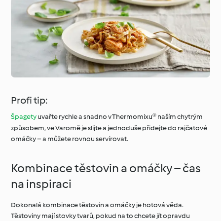
Profi tip:
Špagety
uvařte rychle a snadno v Thermomixu® naším chytrým
způsobem, ve Varomě je slijte a jednoduše přidejte do rajčatové
omáčky – a můžete rovnou servírovat.
Kombinace těstovin a omáčky – čas
na inspiraci
Dokonalá kombinace těstovin a omáčky je hotová věda.
Těstoviny mají stovky tvarů, pokud na to chcete jít opravdu