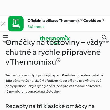
Oficiální aplikace Thermomix ® Cookidoo ®
Stáhnout
Omáčky na těstoviny – vždy
Menu
Vyhledat
chutné a rychle připravené
v Thermomixu®
Těstoviny jsou vždycky dobrý nápad. Představují teplé a vydatné
jídlo během týdne, skvělý předkrm nebo přílohu pro víkendové
hody i jednoduchý a rychlý oběd. Zde pro vás máme průvodce
různými druhy omáček na těstoviny.
Recepty na tři klasické omáčky na