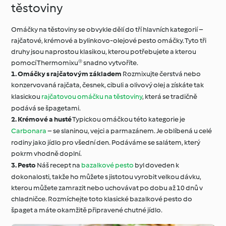
těstoviny
Omáčky na těstoviny se obvykle dělí do tří hlavních kategorií –
rajčatové, krémové a bylinkovo-olejové pesto omáčky. Tyto tři
druhy jsou naprostou klasikou, kterou potřebujete a kterou
pomocí Thermomixu® snadno vytvoříte.
1. Omáčky s rajčatovým základem
Rozmixujte čerstvá nebo
konzervovaná rajčata, česnek, cibuli a olivový olej a získáte tak
klasickou
rajčatovou omáčku na těstoviny
, která se tradičně
podává se špagetami.
2. Krémové a husté
Typickou omáčkou této kategorie je
Carbonara
– se slaninou, vejci a parmazánem. Je oblíbená u celé
rodiny jako jídlo pro všední den. Podáváme se salátem, který
pokrm vhodně doplní.
3. Pesto
Náš recept na
bazalkové pesto
byl doveden k
dokonalosti, takže ho můžete s jistotou vyrobit velkou dávku,
kterou můžete zamrazit nebo uchovávat po dobu až 10 dnů v
chladničce. Rozmíchejte toto klasické bazalkové pesto do
špaget a máte okamžitě připravené chutné jídlo.