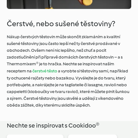
Čerstvé, nebo sušené těstoviny?
Nákup čerstvých těstovin může skončit zklamáním a kvalitní
sušené těstoviny jsou často lepší než ty čerstvé prodávané v
obchodech. Ovšem není nic lepšího, než chuť a pocit
zadostiučinění při přípravě domácích čerstvých těstovin – a s
Thermomixem® je to hračka. Nechte se inspirovat naším
receptem na
čerstvé těsto
a vyrobte si těstoviny sami, například
ty ochucené rajčaty nebo bazalkou. Vyválejte je do tvaru, který
potřebujete, a nakrájejte je na tagliatelle či lasagne, ravioli nebo
cappeletti (kloboučky ve tvaru raviol), které můžete plnit šunkou
a sýrem. Čerstvé těstoviny jsou skvělé a udělají z víkendového
oběda zážitek, díky kterému sklidíte úspěch.
Nechte se inspirovat s Cookidoo®