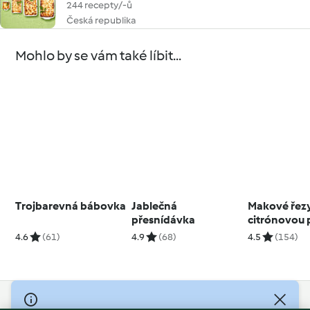
244 recepty/-ů
Česká republika
Mohlo by se vám také líbit...
Trojbarevná bábovka
Jablečná
Makové řezy
přesnídávka
citrónovou 
4.6
(61)
4.9
(68)
4.5
(154)
© Copyright 2026