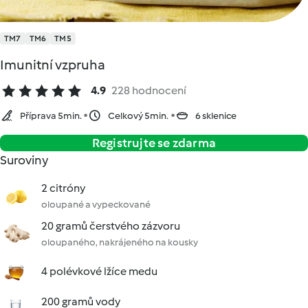
TM7
TM6
TM5
Imunitní vzpruha
4.9
228 hodnocení
Příprava 5min.
Celkový 5min.
6 sklenice
Registrujte se zdarma
Suroviny
2 citróny
oloupané a vypeckované
20 gramů čerstvého zázvoru
oloupaného, nakrájeného na kousky
4 polévkové lžíce medu
200 gramů vody