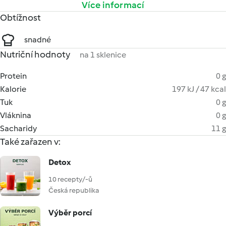
Více informací
Obtížnost
snadné
Nutriční hodnoty
na 1 sklenice
Protein
0 g
Kalorie
197 kJ / 47 kcal
Tuk
0 g
Vláknina
0 g
Sacharidy
11 g
Také zařazen v:
Detox
10 recepty/-ů
Česká republika
Výběr porcí