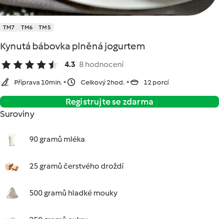
TM7
TM6
TM5
Kynutá bábovka plněná jogurtem
4.3
8 hodnocení
Příprava 10min.
Celkový 2hod.
12 porcí
Registrujte se zdarma
Suroviny
90 gramů mléka
25 gramů čerstvého droždí
500 gramů hladké mouky