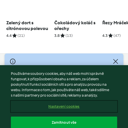
Zelený dort s
Čokoládový koláč s
Řezy Mráče
citrónovou polevou
ořechy
4.4
(21)
3.8
(13)
4.3
(47)
© Copyright 2026
Používáme soubory cookies, aby náš web mohl správně
Podmínky užívání
fungovat, k přizpůsobení obsahu a reklam, za účelem
Zásady ochrany osobních údajů
poskytnutí funkcí sociálních sítí a pro analýzu provozu na
Vyloučení odpovědnosti
webu. Informace o tom, jak používáte náš web, také sdílíme
s našimi partnery pro sociální sítě, reklamy a analýzy.
Tiráž
Soubory cookies
Nastavení cookies
Obsah zprávy
Odstoupit od smlouvy
Zamítnout vše
Prohlášení o přístupnosti