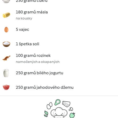
250 gramů cukru
180 gramů másla
na kousky
5 vajec
1 špetka soli
100 gramů rozinek
namočených a okapaných
250 gramů bílého jogurtu
250 gramů jahodového džemu