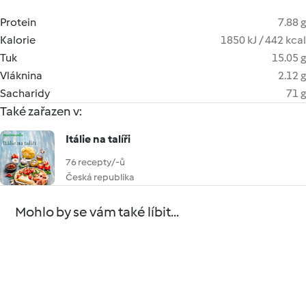
Protein
7.88 g
Kalorie
1850 kJ / 442 kcal
Tuk
15.05 g
Vláknina
2.12 g
Sacharidy
71 g
Také zařazen v:
Itálie na talíři
76 recepty/-ů
Česká republika
Mohlo by se vám také líbit...