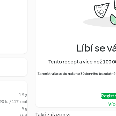
Líbí se v
Tento recept a více než 100 0
Zaregistrujte se do našeho 30denního bezplatné
1.5 g
Regist
90 kJ / 117 kcal
Víc
9 g
Také zařazen v:
3.6 g