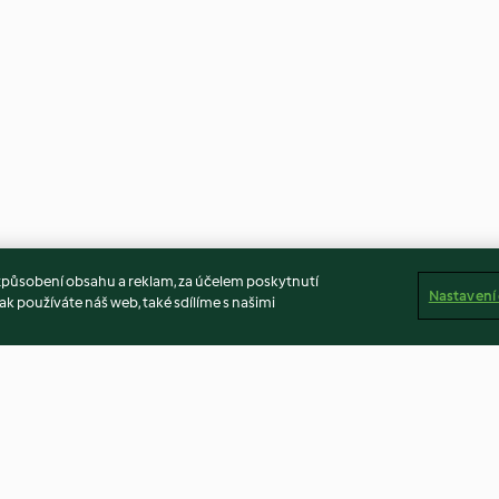
způsobení obsahu a reklam, za účelem poskytnutí
Nastavení
ak používáte náš web, také sdílíme s našimi
krytem
Brusinkové čatní
Zabijačková če