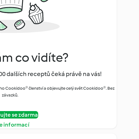
ám co vidíte?
00 dalších receptů čeká právě na vás!
ho Cookidoo® členství a objevujte celý svět Cookidoo®. Bez
závazků.
rujte se zdarma
e informací