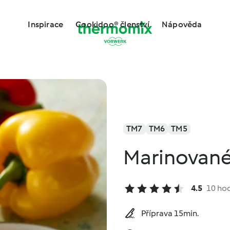
Inspirace
Cookidoo® členství
Nápověda
TM7
TM6
TM5
Marinované
4.5
10 ho
Příprava 15min.