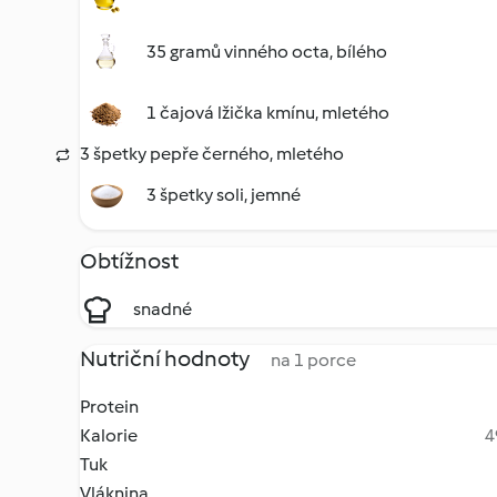
35 gramů vinného octa, bílého
1 čajová lžička kmínu, mletého
3 špetky pepře černého, mletého
3 špetky soli, jemné
Obtížnost
snadné
Nutriční hodnoty
na 1 porce
Protein
Kalorie
4
Tuk
Vláknina