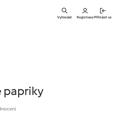
Přejít
k
Vyhledat
Registrace
Přihlásit se
hlavnímu
obsahu
 papriky
dnocení