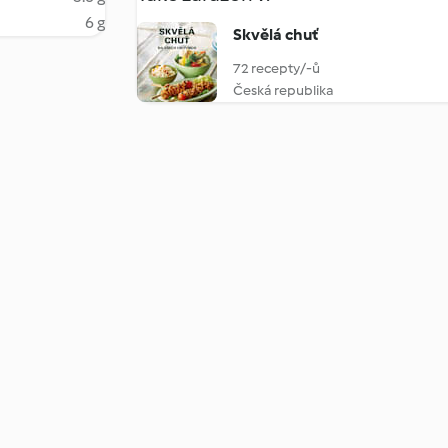
6 g
Skvělá chuť
72 recepty/-ů
Česká republika