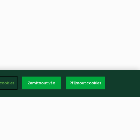
 cookies
Zamítnout vše
Přijmout cookies
rná polévka
Kořenicí směs s medvědím