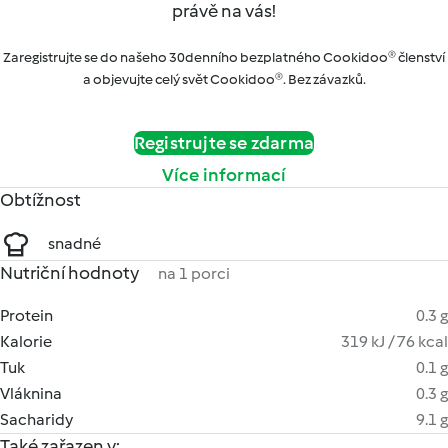
právě na vás!
Zaregistrujte se do našeho 30denního bezplatného Cookidoo® členství
a objevujte celý svět Cookidoo®. Bez závazků.
Registrujte se zdarma
Více informací
Obtížnost
snadné
Nutriční hodnoty
na 1 porci
Protein
0.3 g
Kalorie
319 kJ / 76 kcal
Tuk
0.1 g
Vláknina
0.3 g
Sacharidy
9.1 g
Také zařazen v: