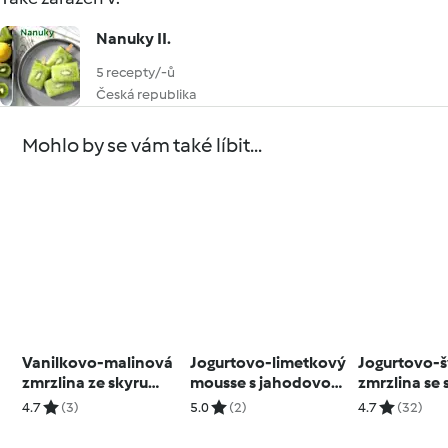
Nanuky II.
5 recepty/-ů
Česká republika
Mohlo by se vám také líbit...
Vanilkovo-malinová
Jogurtovo-limetkový
Jogurtovo-
zmrzlina ze skyru
mousse s jahodovou
zmrzlina se 
(nízkotučná)
omáčkou (coulis)
4.7
(3)
5.0
(2)
4.7
(32)