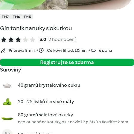
TM7
TM6
TM5
Gin tonik nanuky s okurkou
3.0
2 hodnocení
Příprava 5min.
Celkový 5hod. 10min.
6 porcí
Registrujte se zdarma
Suroviny
40 gramů krystalového cukru
20 - 25 lístků čerstvé máty
80 gramů salátové okurky
neoloupané na kousky, plus navíc 12 plátků o tloušťce 2 mm