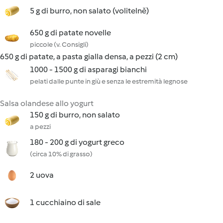
5 g di burro, non salato (volitelně)
650 g di patate novelle
piccole (v. Consigli)
650 g di patate, a pasta gialla densa, a pezzi (2 cm)
1000 - 1500 g di asparagi bianchi
pelati dalle punte in giù e senza le estremità legnose
Salsa olandese allo yogurt
150 g di burro, non salato
a pezzi
180 - 200 g di yogurt greco
(circa 10% di grasso)
2 uova
1 cucchiaino di sale