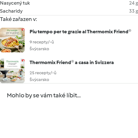
Nasycený tuk
24 g
Sacharidy
33 g
Také zařazen v:
Piu tempo per te grazie al Thermomix Friend®
9 recepty/-ů
Švýcarsko
Thermomix Friend® a casa in Svizzera
25 recepty/-ů
Švýcarsko
Mohlo by se vám také líbit...