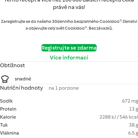
právě na vás!
Zaregistrujte se do našeho 30denního bezplatného Cookidoo® členství
a objevujte celý svět Cookidoo®. Bez závazků.
Registrujte se zdarma
Více informací
Obtížnost
snadné
Nutriční hodnoty
na 1 porzione
Sodík
672 mg
Protein
13 g
Kalorie
2288 kJ / 546 kcal
Tuk
38 g
Vláknina
6.5 g