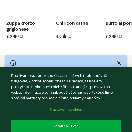
Zuppa d'orzo
Chili con carne
Burro al p
grigionese
5.0
(2)
4.0
(1)
5.0
(1)
© Copyright 2026
Používáme soubory cookies, aby náš web mohl správně
Podmínky užívání
fungovat, k přizpůsobení obsahu a reklam, za účelem
Zásady ochrany osobních údajů
poskytnutí funkcí sociálních sítí a pro analýzu provozu na
Vyloučení odpovědnosti
webu. Informace o tom, jak používáte náš web, také sdílíme
s našimi partnery pro sociální sítě, reklamy a analýzy.
Tiráž
Soubory cookies
Nastavení cookies
Obsah zprávy
Odstoupit od smlouvy
Zamítnout vše
Prohlášení o přístupnosti