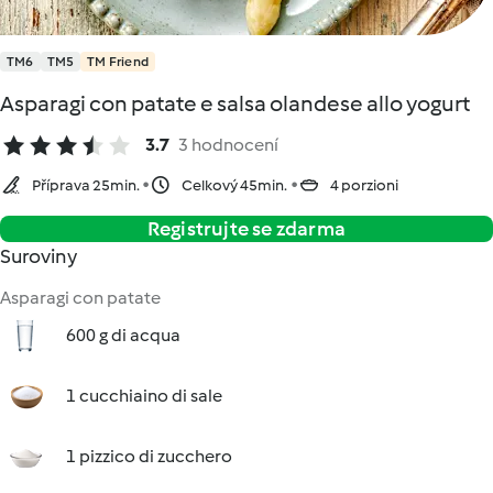
TM6
TM5
TM Friend
Asparagi con patate e salsa olandese allo yogurt
3.7
3 hodnocení
Příprava 25min.
Celkový 45min.
4 porzioni
Registrujte se zdarma
Suroviny
Asparagi con patate
600 g di acqua
1 cucchiaino di sale
1 pizzico di zucchero