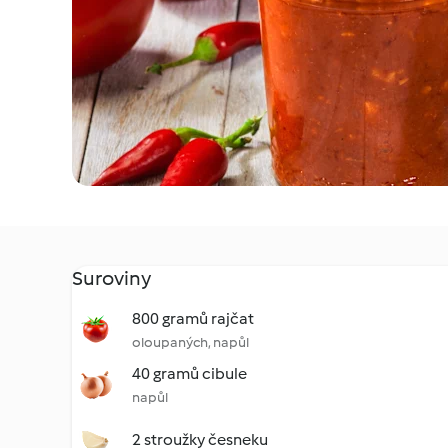
Suroviny
800 gramů rajčat
oloupaných, napůl
40 gramů cibule
napůl
2 stroužky česneku