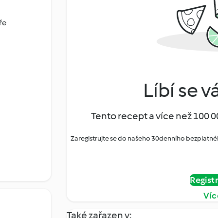
ře
Líbí se v
Tento recept a více než 100 0
Zaregistrujte se do našeho 30denního bezplatné
Regist
Víc
Také zařazen v: