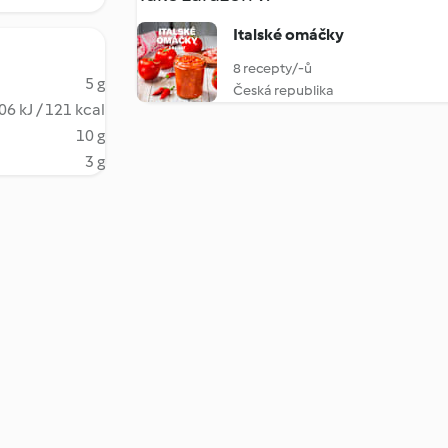
Italské omáčky
8 recepty/-ů
5 g
Česká republika
06 kJ / 121 kcal
10 g
3 g