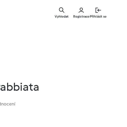
Přejít
k
Vyhledat
Registrace
Přihlásit se
hlavnímu
obsahu
abbiata
dnocení