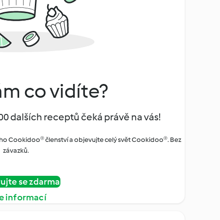
ám co vidíte?
00 dalších receptů čeká právě na vás!
ho Cookidoo® členství a objevujte celý svět Cookidoo®. Bez
závazků.
rujte se zdarma
e informací