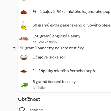
½ - 1 čajová lžička mletého kajenského pep
30 gramů extra panenského olivového oleje
150 gramů anglické slaniny
na 1cm kostičky
150 gramů pancetty, na 1cm kostičky
1 čajová lžička soli
1 - 2 špetky mletého černého pepře
5 gramů čerstvé bazalky
jen lístky
Obtížnost
snadné