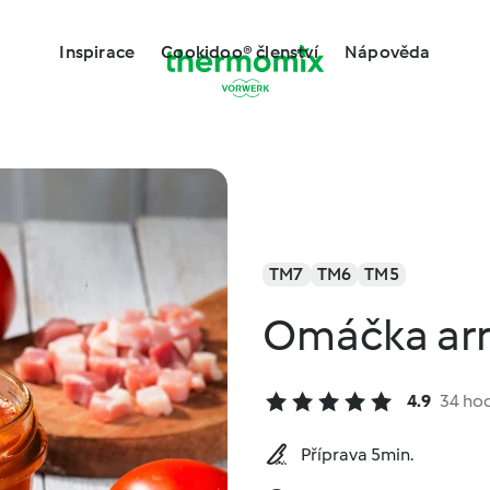
Inspirace
Cookidoo® členství
Nápověda
TM7
TM6
TM5
Omáčka arr
4.9
34 ho
Příprava 5min.