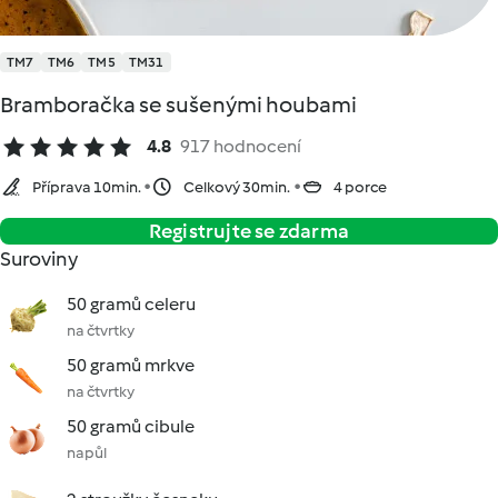
TM7
TM6
TM5
TM31
Bramboračka se sušenými houbami
4.8
917 hodnocení
Příprava 10min.
Celkový 30min.
4 porce
Registrujte se zdarma
Suroviny
50 gramů celeru
na čtvrtky
50 gramů mrkve
na čtvrtky
50 gramů cibule
napůl