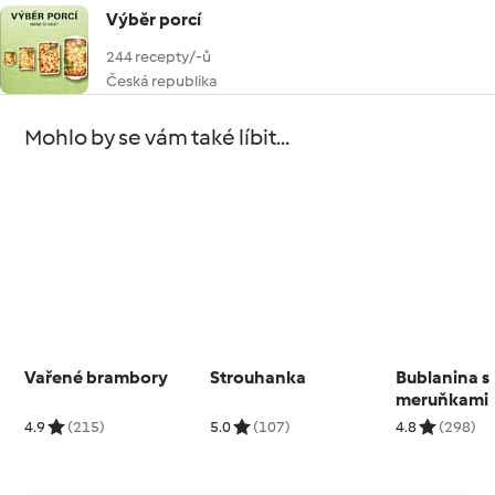
Výběr porcí
244 recepty/-ů
Česká republika
Mohlo by se vám také líbit...
Vařené brambory
Strouhanka
Bublanina s
meruňkami
4.9
(215)
5.0
(107)
4.8
(298)