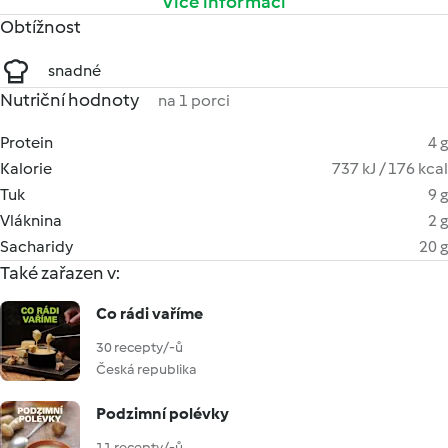
Více informací
Obtížnost
snadné
Nutriční hodnoty
na 1 porci
Protein
4 g
Kalorie
737 kJ / 176 kcal
Tuk
9 g
Vláknina
2 g
Sacharidy
20 g
Také zařazen v:
Co rádi vaříme
30 recepty/-ů
Česká republika
Podzimní polévky
11 recepty/-ů