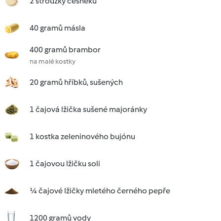
2 stroužky česneku
40 gramů másla
400 gramů brambor
na malé kostky
20 gramů hříbků, sušených
1 čajová lžička sušené majoránky
1 kostka zeleninového bujónu
1 čajovou lžičku soli
¼ čajové lžičky mletého černého pepře
1200 gramů vody