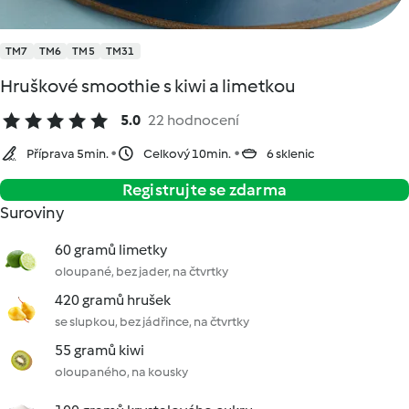
TM7
TM6
TM5
TM31
Hruškové smoothie s kiwi a limetkou
5.0
22 hodnocení
Příprava 5min.
Celkový 10min.
6 sklenic
Registrujte se zdarma
Suroviny
60 gramů limetky
oloupané, bez jader, na čtvrtky
420 gramů hrušek
se slupkou, bez jádřince, na čtvrtky
55 gramů kiwi
oloupaného, na kousky