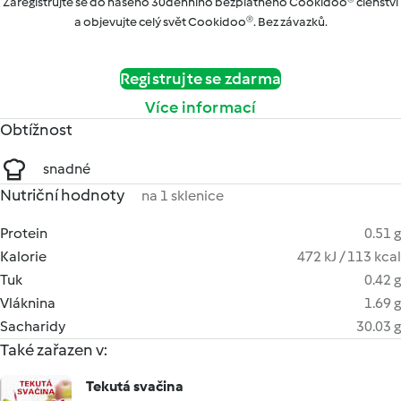
Zaregistrujte se do našeho 30denního bezplatného Cookidoo® členství
a objevujte celý svět Cookidoo®. Bez závazků.
Registrujte se zdarma
Více informací
Obtížnost
snadné
Nutriční hodnoty
na 1 sklenice
Protein
0.51 g
Kalorie
472 kJ / 113 kcal
Tuk
0.42 g
Vláknina
1.69 g
Sacharidy
30.03 g
Také zařazen v:
Tekutá svačina