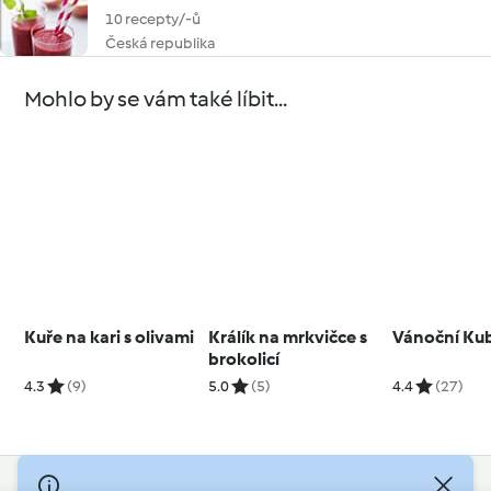
10 recepty/-ů
Česká republika
Mohlo by se vám také líbit...
Kuře na kari s olivami
Králík na mrkvičce s
Vánoční Ku
brokolicí
4.3
(9)
5.0
(5)
4.4
(27)