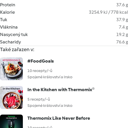
Protein
37.6 g
Kalorie
3254.9 kJ / 778 kcal
Tuk
37.9 g
Vláknina
7.4 g
Nasycený tuk
19.2 g
Sacharidy
76.6 g
Také zařazen v:
#FoodGoals
10 recepty/-ů
Spojené království a Irsko
In the Kitchen with Thermomix®
5 recepty/-ů
Spojené království a Irsko
Thermomix Like Never Before
10 recepty/-ů