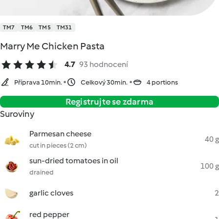
TM7
TM6
TM5
TM31
Marry Me Chicken Pasta
4.7
93 hodnocení
Příprava 10min.
Celkový 30min.
4 portions
Registrujte se zdarma
Suroviny
Parmesan cheese
40 g
cut in pieces (2 cm)
sun-dried tomatoes in oil
100 g
drained
garlic cloves
2
red pepper