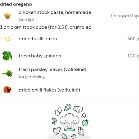
dried oregano
chicken stock paste, homemade
1 heaped tsp
(see tip)
1 chicken stock cube (for 0.5 l), crumbled
dried fusilli pasta
300 g
fresh baby spinach
120 g
fresh parsley leaves (volitelně)
for garnishing
dried chilli flakes (volitelně)