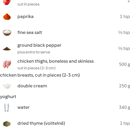
1
cut in pieces
paprika
1 tsp
fine sea salt
½ tsp
ground black pepper
½ tsp
plus extra to serve
chicken thighs, boneless and skinless
500 g
cut in pieces (2-3 cm)
chicken breasts, cut in pieces (2-3 cm)
double cream
250 g
yoghurt
water
340 g
dried thyme (volitelně)
1 tsp