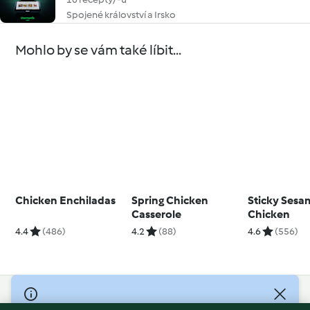
Spojené království a Irsko
Mohlo by se vám také líbit...
Chicken Enchiladas
Spring Chicken
Sticky Sesa
Casserole
Chicken
4.4
(486)
4.2
(88)
4.6
(556)
© Copyright 2026