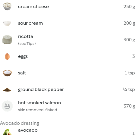
cream cheese
250 g
sour cream
200 g
ricotta
300 g
(see Tips)
eggs
3
salt
1 tsp
ground black pepper
¼ tsp
hot smoked salmon
370 g
skin removed, flaked
Avocado dressing
avocado
1