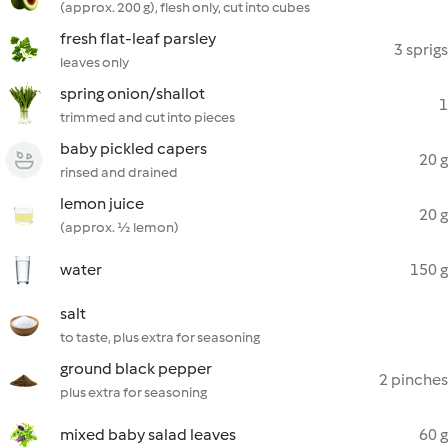
(approx. 200 g), flesh only, cut into cubes
fresh flat-leaf parsley
3 sprigs
leaves only
spring onion/shallot
1
trimmed and cut into pieces
baby pickled capers
20 g
rinsed and drained
lemon juice
20 g
(approx. ½ lemon)
water
150 g
salt
to taste, plus extra for seasoning
ground black pepper
2 pinches
plus extra for seasoning
mixed baby salad leaves
60 g