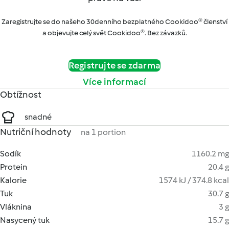
Zaregistrujte se do našeho 30denního bezplatného Cookidoo® členství
a objevujte celý svět Cookidoo®. Bez závazků.
Registrujte se zdarma
Více informací
Obtížnost
snadné
Nutriční hodnoty
na 1 portion
Sodík
1160.2 mg
Protein
20.4 g
Kalorie
1574 kJ / 374.8 kcal
Tuk
30.7 g
Vláknina
3 g
Nasycený tuk
15.7 g