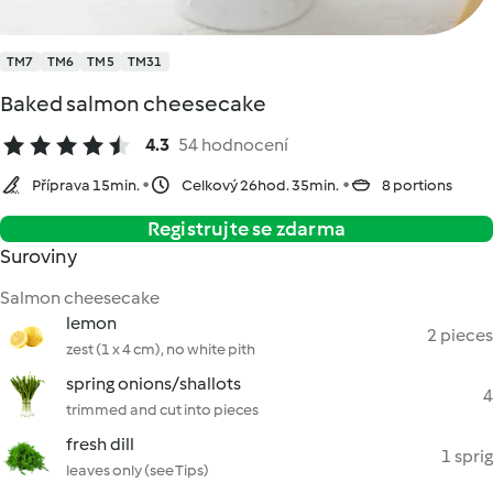
TM7
TM6
TM5
TM31
Baked salmon cheesecake
4.3
54 hodnocení
Příprava 15min.
Celkový 26hod. 35min.
8 portions
Registrujte se zdarma
Suroviny
Salmon cheesecake
lemon
2 pieces
zest (1 x 4 cm), no white pith
spring onions/shallots
4
trimmed and cut into pieces
fresh dill
1 sprig
leaves only (see Tips)