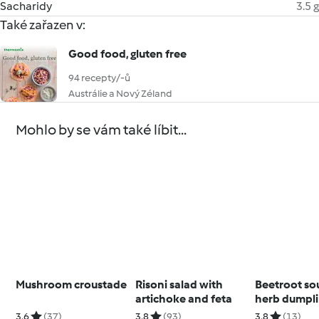
Sacharidy
3.5 g
Také zařazen v:
Good food, gluten free
94 recepty/-ů
Austrálie a Nový Zéland
Mohlo by se vám také líbit...
Mushroom croustade
Risoni salad with
Beetroot so
artichoke and feta
herb dumpli
3.6
(37)
3.8
(93)
3.8
(13)