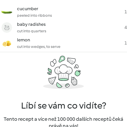
cucumber
1
peeled into ribbons
baby radishes
4
cut into quarters
lemon
1
cut into wedges, to serve
Líbí se vám co vidíte?
Tento recept a více než 100 000 dalších receptů čeká
právě na vás!