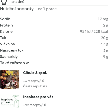
snadné
Nutriční hodnoty
na 1 porce
Sodík
17 mg
Protein
2 g
Kalorie
954 kJ / 228 kcal
Tuk
20 g
Vláknina
3.3 g
Nasycený tuk
3 g
Sacharidy
9 g
Také zařazen v:
Cibule & spol.
13 recepty/-ů
Česká republika
Inspirace pro vás
192 recepty/-ů