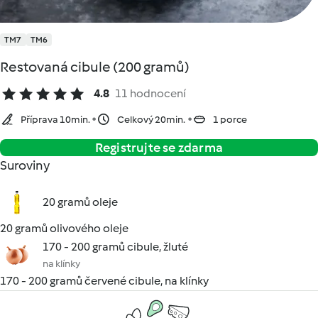
TM7
TM6
Restovaná cibule (200 gramů)
4.8
11 hodnocení
Příprava 10min.
Celkový 20min.
1 porce
Registrujte se zdarma
Suroviny
20 gramů oleje
20 gramů olivového oleje
170 - 200 gramů cibule, žluté
na klínky
170 - 200 gramů červené cibule, na klínky