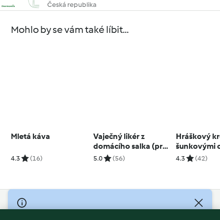
Česká republika
Mohlo by se vám také líbit...
Mletá káva
Vaječný likér z
Hráškový k
domácího salka (pro
šunkovými 
TM6 a TM5)
4.3
(16)
5.0
(56)
4.3
(42)
© Copyright 2026