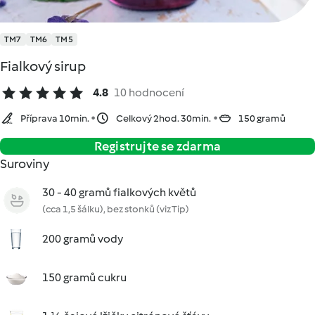
TM7
TM6
TM5
Fialkový sirup
4.8
10 hodnocení
Příprava 10min.
Celkový 2hod. 30min.
150 gramů
Registrujte se zdarma
Suroviny
30 - 40 gramů fialkových květů
(cca 1,5 šálku), bez stonků (viz Tip)
200 gramů vody
150 gramů cukru