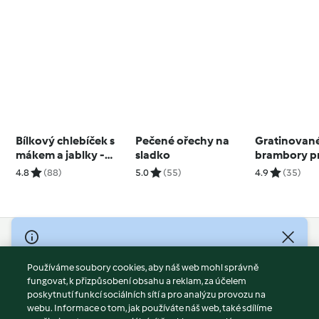
Bílkový chlebíček s
Pečené ořechy na
Gratinovan
mákem a jablky -
sladko
brambory p
2024
TM7
4.8
(88)
5.0
(55)
4.9
(35)
© Copyright 2026
Používáme soubory cookies, aby náš web mohl správně
Podmínky užívání
fungovat, k přizpůsobení obsahu a reklam, za účelem
Zásady ochrany osobních údajů
poskytnutí funkcí sociálních sítí a pro analýzu provozu na
Vyloučení odpovědnosti
webu. Informace o tom, jak používáte náš web, také sdílíme