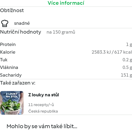
Více informací
Obtížnost
snadné
Nutriční hodnoty
na 150 gramů
Protein
1 g
Kalorie
2583.3 kJ / 617 kcal
Tuk
0.2 g
Vláknina
0.5 g
Sacharidy
151 g
Také zařazen v:
Z louky na stůl
11 recepty/-ů
Česká republika
Mohlo by se vám také líbit...