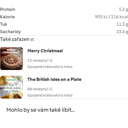
Protein
5.2 g
Kalorie
905 kJ / 216 kcal
Tuk
11.3 g
Sacharidy
23.4 g
Také zařazen v:
Merry Christmas!
12 recepty/-ů
Spojené království a Irsko
The British Isles on a Plate
88 recepty/-ů
Spojené království a Irsko
Mohlo by se vám také líbit...