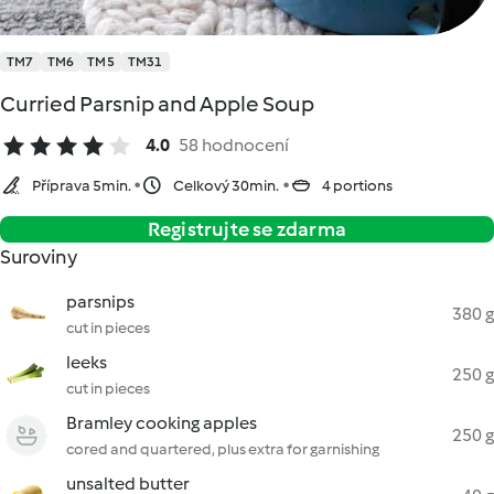
TM7
TM6
TM5
TM31
Curried Parsnip and Apple Soup
4.0
58 hodnocení
Příprava 5min.
Celkový 30min.
4 portions
Registrujte se zdarma
Suroviny
parsnips
380 g
cut in pieces
leeks
250 g
cut in pieces
Bramley cooking apples
250 g
cored and quartered, plus extra for garnishing
unsalted butter