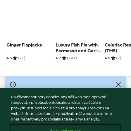
Ginger Flapjacks
Luxury Fish Pie with
Celeriac R
Parmesan and Garlic
(TM5)
Sweet Potato Mash
4.6
(71)
4.2
(141)
4.0
(2)
© Copyright 2026
Používáme soubory cookies, aby náš web mohl správně
Podmínky užívání
fungovat, k přizpůsobení obsahu a reklam, za účelem
Zásady ochrany osobních údajů
poskytnutí funkcí sociálních sítí a pro analýzu provozu na
Vyloučení odpovědnosti
webu. Informace o tom, jak používáte náš web, také sdílíme
s našimi partnery pro sociální sítě, reklamy a analýzy.
Tiráž
Soubory cookies
Nastavení cookies