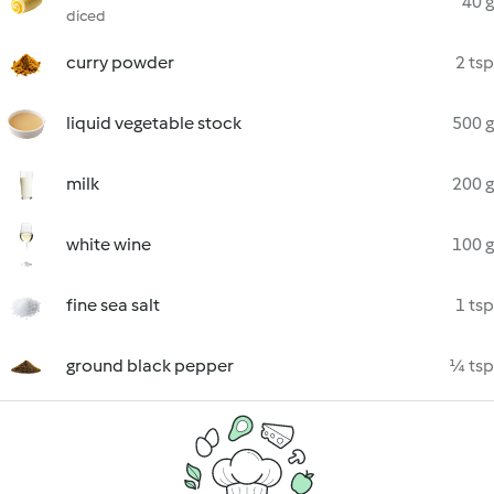
40 g
diced
curry powder
2 tsp
liquid vegetable stock
500 g
milk
200 g
white wine
100 g
fine sea salt
1 tsp
ground black pepper
¼ tsp