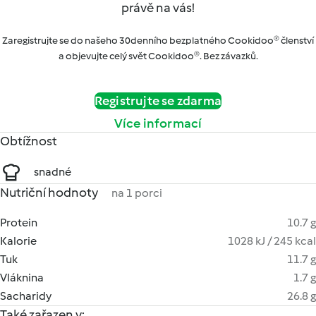
právě na vás!
Zaregistrujte se do našeho 30denního bezplatného Cookidoo® členství
a objevujte celý svět Cookidoo®. Bez závazků.
Registrujte se zdarma
Více informací
Obtížnost
snadné
Nutriční hodnoty
na 1 porci
Protein
10.7 g
Kalorie
1028 kJ / 245 kcal
Tuk
11.7 g
Vláknina
1.7 g
Sacharidy
26.8 g
Také zařazen v: