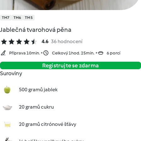
TM7
TM6
TM5
Jablečná tvarohová pěna
4.6
36 hodnocení
Příprava 10min.
Celkový 1hod. 25min.
6 porcí
Registrujte se zdarma
Suroviny
500 gramů jablek
20 gramů cukru
20 gramů citrónové šťávy