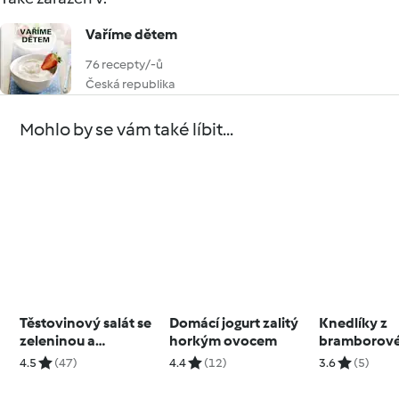
Vaříme dětem
76 recepty/-ů
Česká republika
Mohlo by se vám také líbit...
Těstovinový salát se
Domácí jogurt zalitý
Knedlíky z
zeleninou a
horkým ovocem
bramborové
bylinkovo-
s houbami
4.5
(47)
4.4
(12)
3.6
(5)
česnekovým aioli