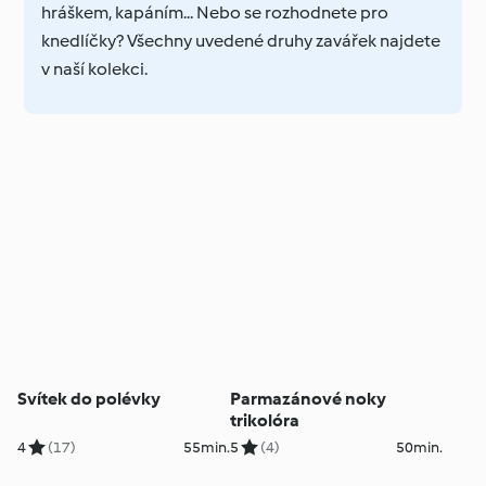
hráškem, kapáním... Nebo se rozhodnete pro
knedlíčky? Všechny uvedené druhy zavářek najdete
v naší kolekci.
Svítek do polévky
Parmazánové noky
trikolóra
4
(17)
55min.
5
(4)
50min.