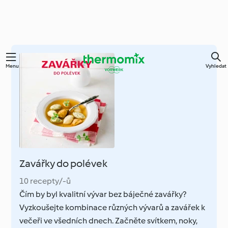
Přejít
Menu
Vyhledat
k
hlavnímu
obsahu
Zavářky do polévek
10 recepty/-ů
Čím by byl kvalitní vývar bez báječné zavářky?
Vyzkoušejte kombinace různých vývarů a zavářek k
večeři ve všedních dnech. Začněte svítkem, noky,