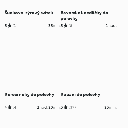
Šunkovo-sýrový svítek
Bavorské knedlíčky do
polévky
5
(1)
35min.
5
(8)
1hod.
Kuřecí noky do polévky
Kapání do polévky
4
(4)
1hod. 20min.
5
(37)
25min.