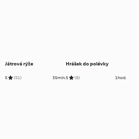
Játrová rýže
Hrášek do polévky
5
(51)
35min.
5
(8)
1hod.