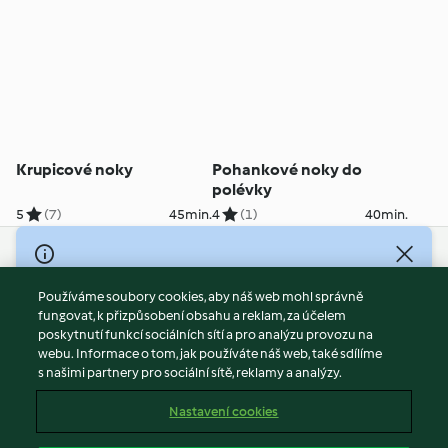
Krupicové noky
Pohankové noky do
polévky
5
(7)
45min.
4
(1)
40min.
© Copyright 2026
Používáme soubory cookies, aby náš web mohl správně
Podmínky užívání
fungovat, k přizpůsobení obsahu a reklam, za účelem
Zásady ochrany osobních údajů
poskytnutí funkcí sociálních sítí a pro analýzu provozu na
Vyloučení odpovědnosti
webu. Informace o tom, jak používáte náš web, také sdílíme
s našimi partnery pro sociální sítě, reklamy a analýzy.
Tiráž
Soubory cookies
Nastavení cookies
Obsah zprávy