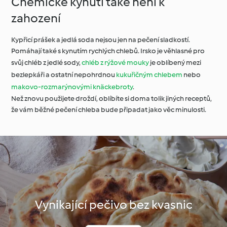
Chemické kynutí také není k
zahození
Kypřicí prášek a jedlá soda nejsou jen na pečení sladkostí.
Pomáhají také s kynutím rychlých chlebů. Irsko je věhlasné pro
svůj chléb z jedlé sody,
chléb z rýžové mouky
je oblíbený mezi
bezlepkáři a ostatní nepohrdnou
kukuřičným chlebem
nebo
makovo-rozmarýnovými knäckebroty
.
Než znovu použijete droždí, oblíbíte si doma tolik jiných receptů,
že vám běžné pečení chleba bude připadat jako věc minulosti.
Vynikající pečivo bez kvasnic