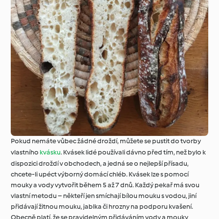
Pokud nemáte vůbec žádné droždí, můžete se pustit do tvorby
vlastního
kvásku
. Kvásek lidé používali dávno před tím, než bylo k
dispozici droždí v obchodech, a jedná se o nejlepší přísadu,
chcete-li upéct výborný domácí chléb. Kvásek lze s pomocí
mouky a vody vytvořit během 5 až 7 dnů. Každý pekař má svou
vlastní metodu – někteří jen smíchají bílou mouku s vodou, jiní
přidávají žitnou mouku, jablka či hrozny na podporu kvašení.
Obecně platí, že se pravidelným přidáváním vody a mouky