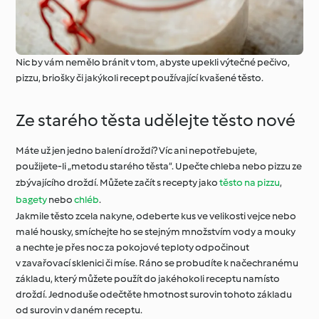
Nic by vám nemělo bránit v tom, abyste upekli výtečné pečivo,
pizzu, briošky či jakýkoli recept používající kvašené těsto.
Ze starého těsta udělejte těsto nové
Máte už jen jedno balení droždí? Víc ani nepotřebujete,
použijete-li „metodu starého těsta“. Upečte chleba nebo pizzu ze
zbývajícího droždí. Můžete začít s recepty jako
těsto na pizzu
,
bagety
nebo
chléb
.
Jakmile těsto zcela nakyne, odeberte kus ve velikosti vejce nebo
malé housky, smíchejte ho se stejným množstvím vody a mouky
a nechte je přes noc za pokojové teploty odpočinout
v zavařovací sklenici či míse. Ráno se probudíte k načechranému
základu, který můžete použít do jakéhokoli receptu namísto
droždí. Jednoduše odečtěte hmotnost surovin tohoto základu
od surovin v daném receptu.