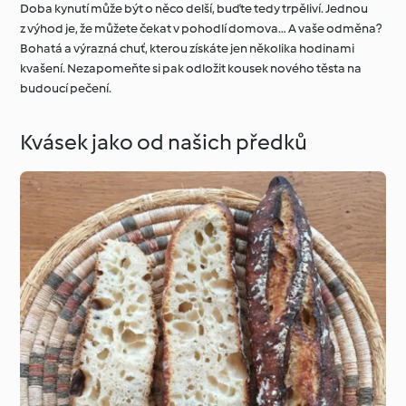
Doba kynutí může být o něco delší, buďte tedy trpěliví. Jednou
z výhod je, že můžete čekat v pohodlí domova… A vaše odměna?
Bohatá a výrazná chuť, kterou získáte jen několika hodinami
kvašení. Nezapomeňte si pak odložit kousek nového těsta na
budoucí pečení.
Kvásek jako od našich předků