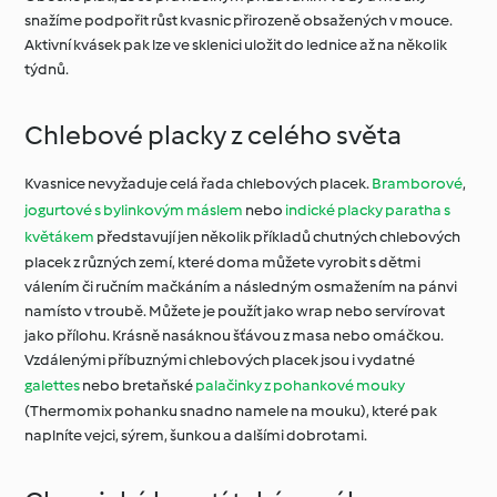
snažíme podpořit růst kvasnic přirozeně obsažených v mouce.
Aktivní kvásek pak lze ve sklenici uložit do lednice až na několik
týdnů.
Chlebové placky z celého světa
Kvasnice nevyžaduje celá řada chlebových placek.
Bramborové
,
jogurtové s bylinkovým máslem
nebo
indické placky paratha s
květákem
představují jen několik příkladů chutných chlebových
placek z různých zemí, které doma můžete vyrobit s dětmi
válením či ručním mačkáním a následným osmažením na pánvi
namísto v troubě. Můžete je použít jako wrap nebo servírovat
jako přílohu. Krásně nasáknou šťávou z masa nebo omáčkou.
Vzdálenými příbuznými chlebových placek jsou i vydatné
galettes
nebo bretaňské
palačinky z pohankové mouky
(Thermomix pohanku snadno namele na mouku), které pak
naplníte vejci, sýrem, šunkou a dalšími dobrotami.