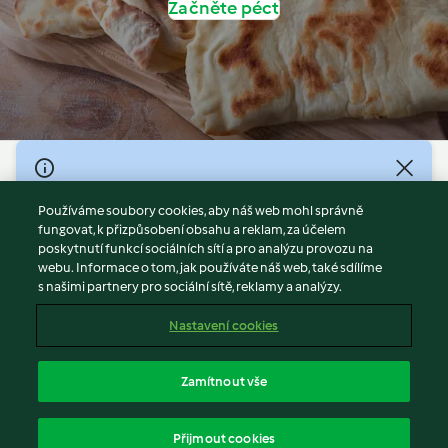
Začněte péct
© Copyright 2026
Používáme soubory cookies, aby náš web mohl správně
Podmínky užívání
fungovat, k přizpůsobení obsahu a reklam, za účelem
Zásady ochrany osobních údajů
poskytnutí funkcí sociálních sítí a pro analýzu provozu na
Vyloučení odpovědnosti
webu. Informace o tom, jak používáte náš web, také sdílíme
s našimi partnery pro sociální sítě, reklamy a analýzy.
Tiráž
Soubory cookies
Nastavení cookies
Obsah zprávy
Odstoupit od smlouvy
Zamítnout vše
Prohlášení o přístupnosti
čeština
Přijmout cookies