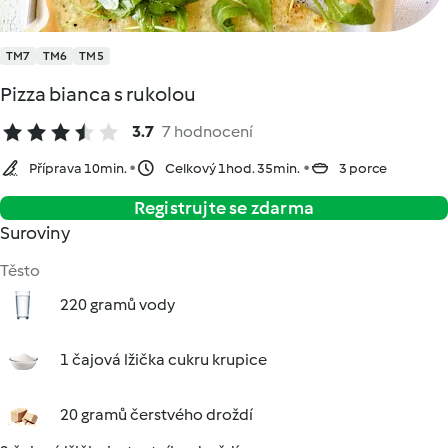
TM7
TM6
TM5
Pizza bianca s rukolou
3.7
7 hodnocení
Příprava 10min.
Celkový 1hod. 35min.
3 porce
Registrujte se zdarma
Suroviny
Těsto
220 gramů vody
1 čajová lžička cukru krupice
20 gramů čerstvého droždí