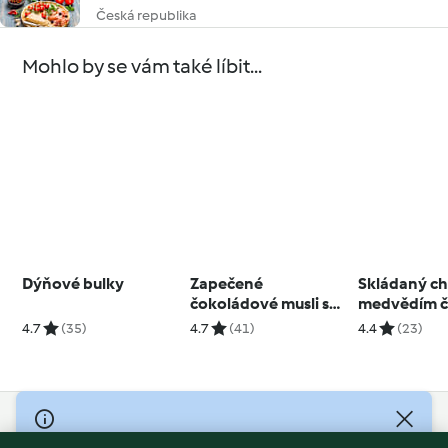
Česká republika
Mohlo by se vám také líbit...
Dýňové bulky
Zapečené
Skládaný ch
čokoládové musli s
medvědím 
brusinkami
4.7
(35)
4.7
(41)
4.4
(23)
© Copyright 2026