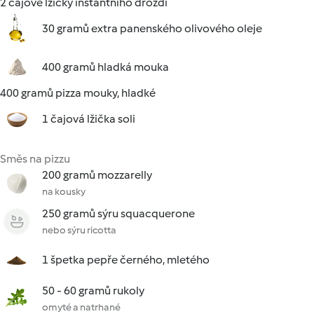
2 čajové lžičky instantního droždí
30 gramů extra panenského olivového oleje
400 gramů hladká mouka
400 gramů pizza mouky, hladké
1 čajová lžička soli
Směs na pizzu
200 gramů mozzarelly
na kousky
250 gramů sýru squacquerone
nebo sýru ricotta
1 špetka pepře černého, mletého
50 - 60 gramů rukoly
omyté a natrhané