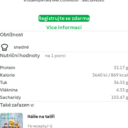
a objevujte celý svět Cookidoo®. Bez závazků.
Registrujte se zdarma
Více informací
Obtížnost
snadné
Nutriční hodnoty
na 1 porci
Protein
32.17 g
Kalorie
3640 kJ / 869 kcal
Tuk
36.33 g
Vláknina
4.33 g
Sacharidy
103.47 g
Také zařazen v:
Itálie na talíři
76 recepty/-ů