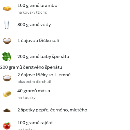
100 gramů brambor
na kousky (2 cm)
800 gramů vody
1 čajovou lžičku soli
200 gramů baby špenátu
200 gramů čerstvého špenátu
2 čajové lžičky soli, jemné
plus extra dle chuti
40 gramů másla
na kousky
2 špetky pepře, černého, mletého
100 gramů rajčat
na kostky