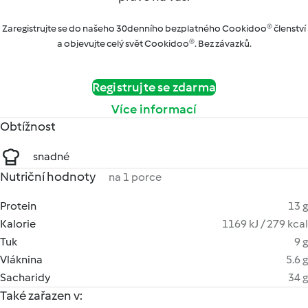
Zaregistrujte se do našeho 30denního bezplatného Cookidoo® členství
a objevujte celý svět Cookidoo®. Bez závazků.
Registrujte se zdarma
Více informací
Obtížnost
snadné
Nutriční hodnoty
na 1 porce
Protein
13 g
Kalorie
1169 kJ / 279 kcal
Tuk
9 g
Vláknina
5.6 g
Sacharidy
34 g
Také zařazen v: