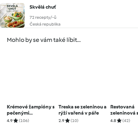
Skvělá chuť
72 recepty/-ů
Česká republika
Mohlo by se vám také líbit...
Krémové žampióny s
Treska se zeleninou a
Restovaná
pečenými
rýží vařená v páře
zeleninová 
bramborami
4.9
(106)
2.9
(10)
4.8
(42)