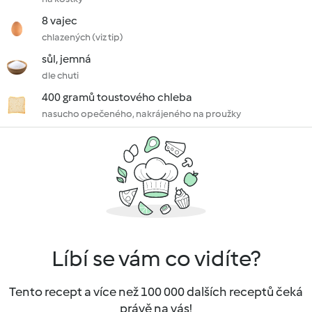
8 vajec
chlazených (viz tip)
sůl, jemná
dle chuti
400 gramů toustového chleba
nasucho opečeného, nakrájeného na proužky
Líbí se vám co vidíte?
Tento recept a více než 100 000 dalších receptů čeká
právě na vás!