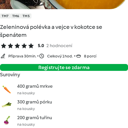
TM7
TM6
TM5
Zeleninová polévka a vejce v kokotce se
špenátem
5.0
2 hodnocení
Příprava 30min.
Celkový 1hod.
8 porcí
Registrujte se zdarma
Suroviny
400 gramů mrkve
na kousky
300 gramů pórku
na kousky
200 gramů tuřínu
na kousky