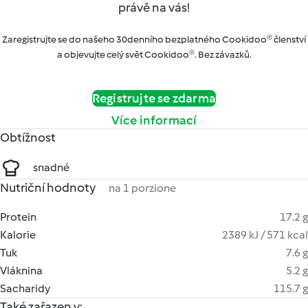
právě na vás!
Zaregistrujte se do našeho 30denního bezplatného Cookidoo® členství
a objevujte celý svět Cookidoo®. Bez závazků.
Registrujte se zdarma
Více informací
Obtížnost
snadné
Nutriční hodnoty
na 1 porzione
Protein
17.2 g
Kalorie
2389 kJ / 571 kcal
Tuk
7.6 g
Vláknina
5.2 g
Sacharidy
115.7 g
Také zařazen v: