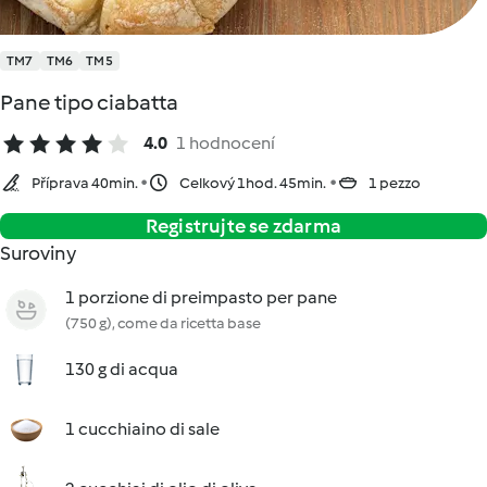
TM7
TM6
TM5
Pane tipo ciabatta
4.0
1 hodnocení
Příprava 40min.
Celkový 1hod. 45min.
1 pezzo
Registrujte se zdarma
Suroviny
1 porzione di preimpasto per pane
(750 g), come da ricetta base
130 g di acqua
1 cucchiaino di sale