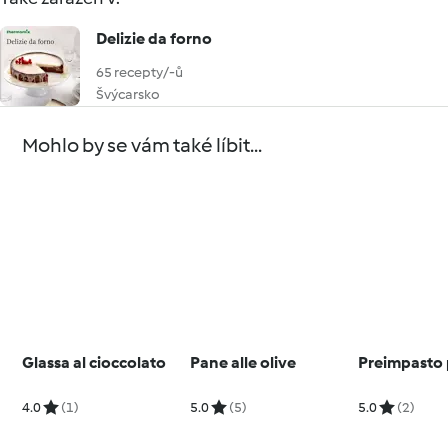
Delizie da forno
65 recepty/-ů
Švýcarsko
Mohlo by se vám také líbit...
Glassa al cioccolato
Pane alle olive
Preimpasto 
4.0
(1)
5.0
(5)
5.0
(2)