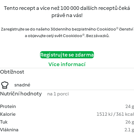
Tento recept a více než 100 000 dalších receptů čeká
právě na vás!
Zaregistrujte se do našeho 30denního bezplatného Cookidoo® členství
a objevujte celý svět Cookidoo®. Bez závazků.
Registrujte se zdarma
Více informací
Obtížnost
snadné
Nutriční hodnoty
na 1 porci
Protein
24 g
Kalorie
1512 kJ / 361 kcal
Tuk
26 g
Vláknina
2.1 g