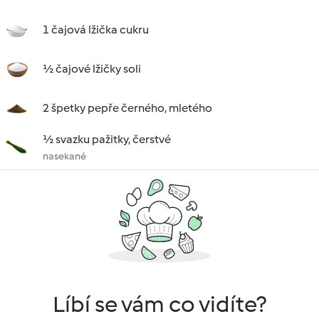
1 čajová lžička cukru
½ čajové lžičky soli
2 špetky pepře černého, mletého
½ svazku pažitky, čerstvé
nasekané
Líbí se vám co vidíte?