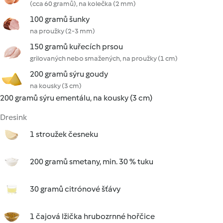
(cca 60 gramů), na kolečka (2 mm)
100 gramů šunky
na proužky (2-3 mm)
150 gramů kuřecích prsou
grilovaných nebo smažených, na proužky (1 cm)
200 gramů sýru goudy
na kousky (3 cm)
200 gramů sýru ementálu, na kousky (3 cm)
Dresink
1 stroužek česneku
200 gramů smetany, min. 30 % tuku
30 gramů citrónové šťávy
1 čajová lžička hrubozrnné hořčice