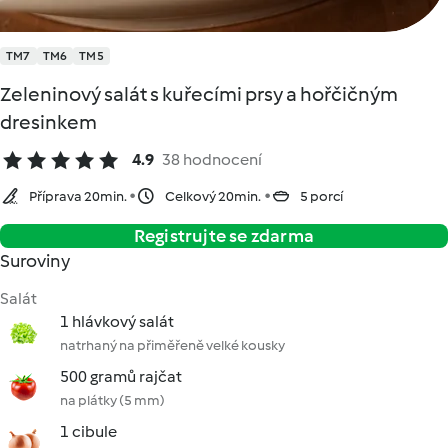
TM7
TM6
TM5
Zeleninový salát s kuřecími prsy a hořčičným
dresinkem
4.9
38 hodnocení
Příprava 20min.
Celkový 20min.
5 porcí
Registrujte se zdarma
Suroviny
Salát
1 hlávkový salát
natrhaný na přiměřeně velké kousky
500 gramů rajčat
na plátky (5 mm)
1 cibule