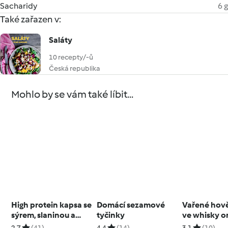
Sacharidy
6 g
Také zařazen v:
Saláty
10 recepty/-ů
Česká republika
Mohlo by se vám také líbit...
High protein kapsa se
Domácí sezamové
Vařené hov
sýrem, slaninou a
tyčinky
ve whisky o
míchanými vejci
bramboram
2.7
(41)
4.4
(14)
3.1
(10)