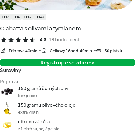
TM7
TM6
TM5
TM31
Ciabatta s olivami a tymiánem
4.3
13 hodnocení
Příprava 40min.
Celkový 16hod. 40min.
30 plátků
Registrujte se zdarma
Suroviny
Příprava
150 gramů černých oliv
bez pecek
150 gramů olivového oleje
extra virgin
citrónová kůra
z 1 citrónu, nejlépe bio