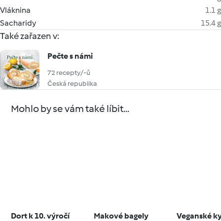
Vláknina
1.1 g
Sacharidy
15.4 g
Také zařazen v:
Pečte s námi
72 recepty/-ů
Česká republika
Mohlo by se vám také líbit...
Dort k 10. výročí
Makové bagely
Veganské k