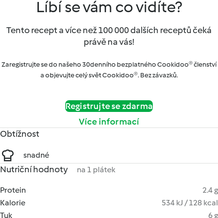
Líbí se vám co vidíte?
Tento recept a více než 100 000 dalších receptů čeká
právě na vás!
Zaregistrujte se do našeho 30denního bezplatného Cookidoo® členství
a objevujte celý svět Cookidoo®. Bez závazků.
Registrujte se zdarma
Více informací
Obtížnost
snadné
Nutriční hodnoty
na 1 plátek
Protein
2.4 g
Kalorie
534 kJ / 128 kcal
Tuk
6 g