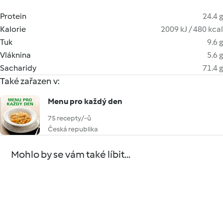
Protein
24.4 g
Kalorie
2009 kJ / 480 kcal
Tuk
9.6 g
Vláknina
5.6 g
Sacharidy
71.4 g
Také zařazen v:
Menu pro každý den
75 recepty/-ů
Česká republika
Mohlo by se vám také líbit...