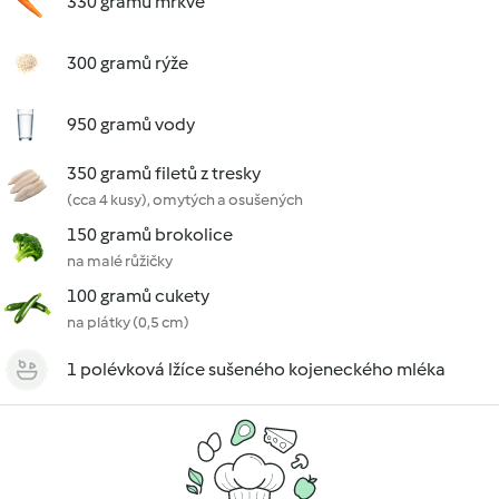
330 gramů mrkve
300 gramů rýže
950 gramů vody
350 gramů filetů z tresky
(cca 4 kusy), omytých a osušených
150 gramů brokolice
na malé růžičky
100 gramů cukety
na plátky (0,5 cm)
1 polévková lžíce sušeného kojeneckého mléka