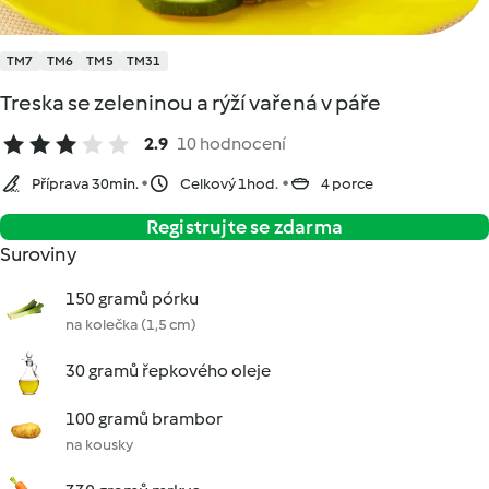
TM7
TM6
TM5
TM31
Treska se zeleninou a rýží vařená v páře
2.9
10 hodnocení
Příprava 30min.
Celkový 1hod.
4 porce
Registrujte se zdarma
Suroviny
150 gramů pórku
na kolečka (1,5 cm)
30 gramů řepkového oleje
100 gramů brambor
na kousky