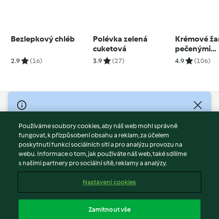
Bezlepkový chléb
Polévka zelená
Krémové ža
cuketová
pečenými
bramboram
2.9
(16)
3.9
(27)
4.9
(106)
© Copyright 2026
Používáme soubory cookies, aby náš web mohl správně
Podmínky užívání
fungovat, k přizpůsobení obsahu a reklam, za účelem
Zásady ochrany osobních údajů
poskytnutí funkcí sociálních sítí a pro analýzu provozu na
Vyloučení odpovědnosti
webu. Informace o tom, jak používáte náš web, také sdílíme
s našimi partnery pro sociální sítě, reklamy a analýzy.
Tiráž
Soubory cookies
Nastavení cookies
Obsah zprávy
Odstoupit od smlouvy
Zamítnout vše
Prohlášení o přístupnosti