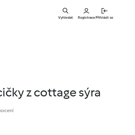
Přejít
k
Vyhledat
Registrace
Přihlásit se
hlavnímu
obsahu
cičky z cottage sýra
nocení