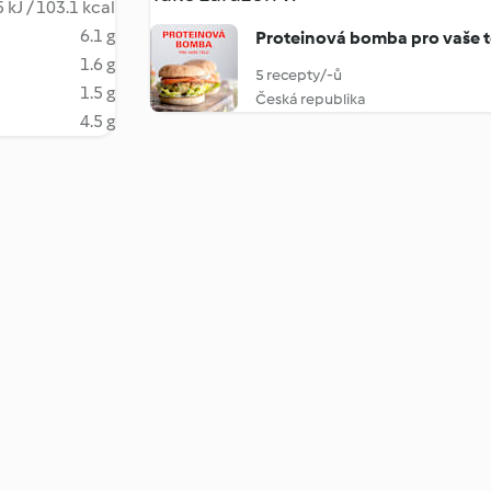
 kJ / 103.1 kcal
6.1 g
Proteinová bomba pro vaše t
1.6 g
5 recepty/-ů
1.5 g
Česká republika
4.5 g