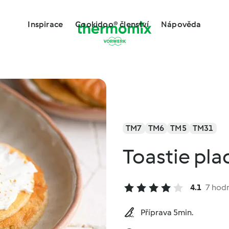
Inspirace
Cookidoo® členství
Nápověda
TM7
TM6
TM5
TM31
Toastie pla
4.1
7 hod
Příprava 5min.