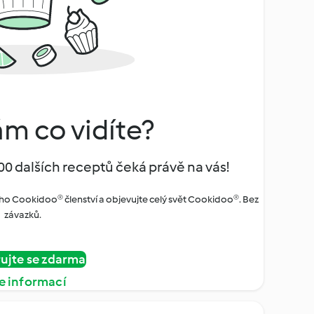
ám co vidíte?
00 dalších receptů čeká právě na vás!
ho Cookidoo® členství a objevujte celý svět Cookidoo®. Bez
závazků.
rujte se zdarma
e informací