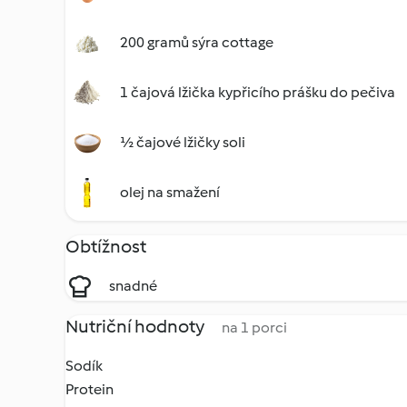
200 gramů sýra cottage
1 čajová lžička kypřicího prášku do pečiva
½ čajové lžičky soli
olej na smažení
Obtížnost
snadné
Nutriční hodnoty
na 1 porci
Sodík
Protein