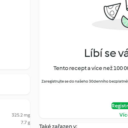
Líbí se v
Tento recept a více než 100 0
Zaregistrujte se do našeho 30denního bezplatné
Regist
Víc
325.2 mg
7.7 g
Také zařazen v: