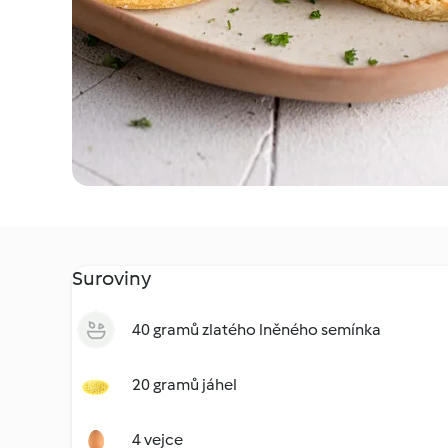
Suroviny
40 gramů zlatého lněného semínka
20 gramů jáhel
4 vejce