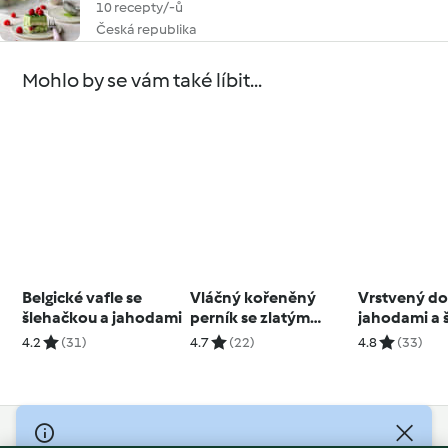
10 recepty/-ů
Česká republika
Mohlo by se vám také líbit...
Belgické vafle se
Vláčný kořeněný
Vrstvený dor
šlehačkou a jahodami
perník se zlatým
jahodami a 
sirupem
4.2
(31)
4.7
(22)
4.8
(33)
© Copyright 2026