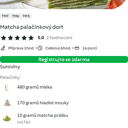
TM7
TM6
TM5
Matcha palačinkový dort
5.0
2 hodnocení
Příprava 1hod.
Celkový 6hod.
16 porcí
Registrujte se zdarma
Suroviny
Palačinky
480 gramů mléka
170 gramů hladké mouky
10 gramů matcha prášku
(viz Tip)