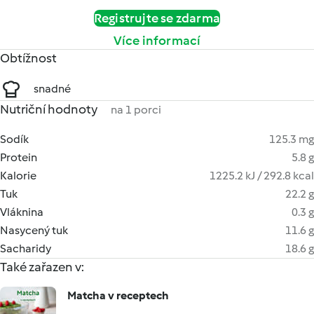
Registrujte se zdarma
Více informací
Obtížnost
snadné
Nutriční hodnoty
na 1 porci
Sodík
125.3 mg
Protein
5.8 g
Kalorie
1225.2 kJ / 292.8 kcal
Tuk
22.2 g
Vláknina
0.3 g
Nasycený tuk
11.6 g
Sacharidy
18.6 g
Také zařazen v:
Matcha v receptech