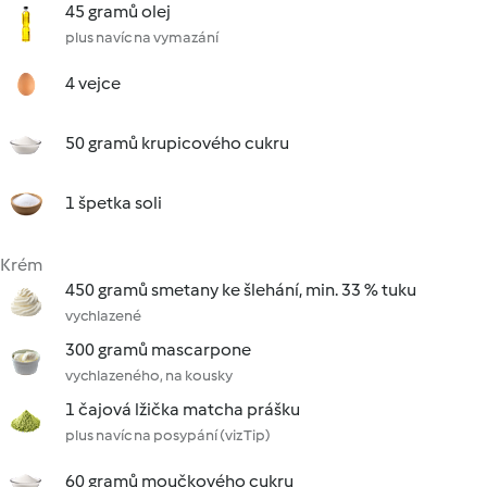
45 gramů olej
plus navíc na vymazání
4 vejce
50 gramů krupicového cukru
1 špetka soli
Krém
450 gramů smetany ke šlehání, min. 33 % tuku
vychlazené
300 gramů mascarpone
vychlazeného, na kousky
1 čajová lžička matcha prášku
plus navíc na posypání (viz Tip)
60 gramů moučkového cukru