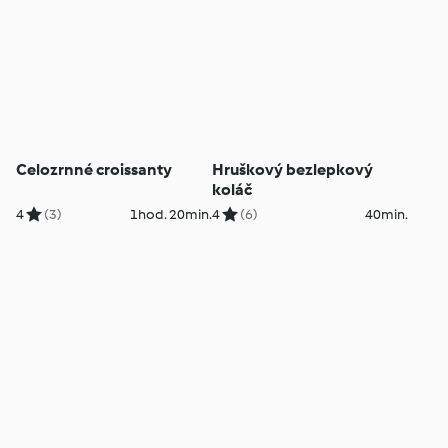
Celozrnné croissanty
Hruškový bezlepkový
koláč
4
(3)
1hod. 20min.
4
(6)
40min.