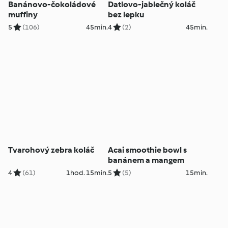
Banánovo-čokoládové
Datlovo-jablečný koláč
muffiny
bez lepku
5
(106)
45min.
4
(2)
45min.
Tvarohový zebra koláč
Acai smoothie bowl s
banánem a mangem
4
(61)
1hod. 15min.
5
(5)
15min.