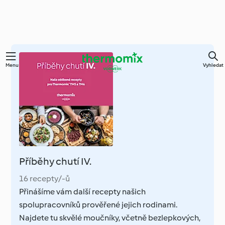
Přejít
Menu
Vyhledat
k
hlavnímu
obsahu
Příběhy chutí IV.
16 recepty/-ů
Přinášíme vám další recepty našich
spolupracovníků prověřené jejich rodinami.
Najdete tu skvělé moučníky, včetně bezlepkových,