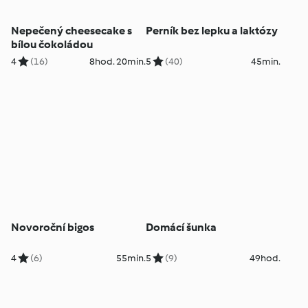
Nepečený cheesecake s
Perník bez lepku a laktózy
bílou čokoládou
4
(16)
8hod. 20min.
5
(40)
45min.
Novoroční bigos
Domácí šunka
4
(6)
55min.
5
(9)
49hod.