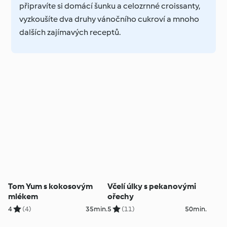
připravíte si domácí šunku a celozrnné croissanty,
vyzkoušíte dva druhy vánočního cukroví a mnoho
dalších zajímavých receptů.
Tom Yum s kokosovým
Včelí úlky s pekanovými
mlékem
ořechy
4
(4)
35min.
5
(11)
50min.