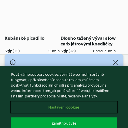
Kubánské picadillo
Dlouho tažený vývar s low
carb játrovými knedlíčky
5
(15)
50min.
5
(36)
8hod. 30min.
© Copyright 2026
Používáme soubory cookies, aby náš web mohl správně
Podmínky užívání
fungovat, k přizpůsobení obsahu a reklam, za účelem
Zásady ochrany osobních údajů
poskytnutí funkcí sociálních sítí a pro analýzu provozu na
Vyloučení odpovědnosti
webu. Informace o tom, jak používáte náš web, také sdílíme
s našimi partnery pro sociální sítě, reklamy a analýzy.
Tiráž
Soubory cookies
Nastavení cookies
Obsah zprávy
Odstoupit od smlouvy
Zamítnout vše
Prohlášení o přístupnosti