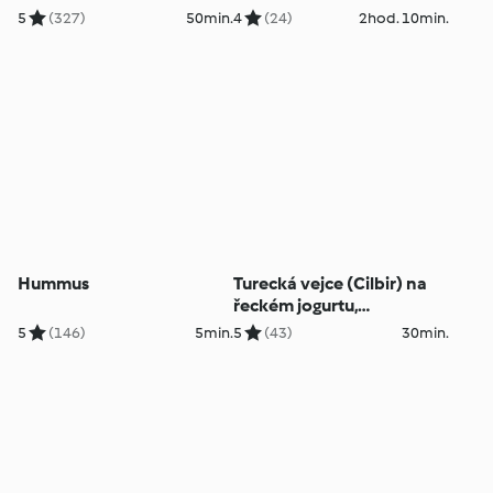
5
(327)
50min.
4
(24)
2hod. 10min.
Hummus
Turecká vejce (Cilbir) na
řeckém jogurtu,
servírovaná s opečeným
5
(146)
5min.
5
(43)
30min.
chlebem a zeleninovým
salátem