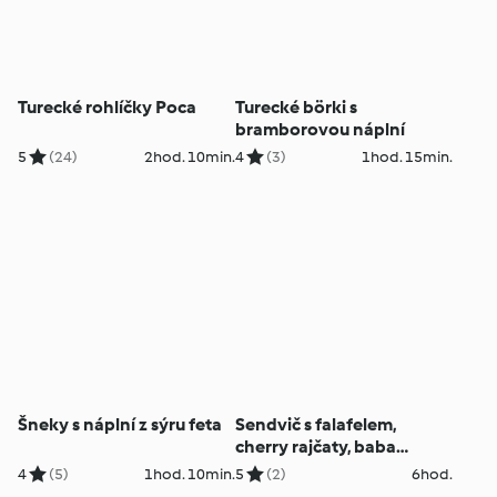
Turecké rohlíčky Poca
Turecké börki s
bramborovou náplní
5
(24)
2hod. 10min.
4
(3)
1hod. 15min.
Šneky s náplní z sýru feta
Sendvič s falafelem,
cherry rajčaty, baba
ganoush a bramborami
4
(5)
1hod. 10min.
5
(2)
6hod.