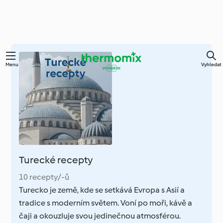
Přejít
Menu
Vyhledat
k
hlavnímu
obsahu
Turecké recepty
10 recepty/-ů
Turecko je země, kde se setkává Evropa s Asií a
tradice s moderním světem. Voní po moři, kávě a
čaji a okouzluje svou jedinečnou atmosférou.