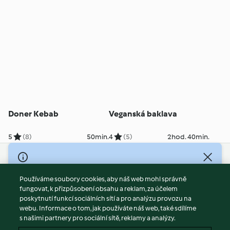
Doner Kebab
Veganská baklava
5
(8)
50min.
4
(5)
2hod. 40min.
© Copyright 2026
Používáme soubory cookies, aby náš web mohl správně
Podmínky užívání
fungovat, k přizpůsobení obsahu a reklam, za účelem
Zásady ochrany osobních údajů
poskytnutí funkcí sociálních sítí a pro analýzu provozu na
Vyloučení odpovědnosti
webu. Informace o tom, jak používáte náš web, také sdílíme
s našimi partnery pro sociální sítě, reklamy a analýzy.
Tiráž