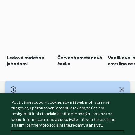
Ledová matcha s
Červená smetanová
Vanilkovo-
jahodami
čočka
zmrzlina ze 
(nízkotučná
© Copyright 2026
Používáme soubory cookies, aby náš web mohl správně
Podmínky užívání
fungovat, k přizpůsobení obsahu a reklam, za účelem
Zásady ochrany osobních údajů
poskytnutí funkcí sociálních sítí a pro analýzu provozu na
Vyloučení odpovědnosti
webu. Informace o tom, jak používáte náš web, také sdílíme
s našimi partnery pro sociální sítě, reklamy a analýzy.
Tiráž