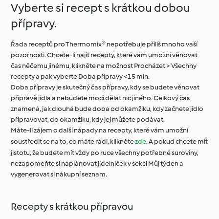
Vyberte si recept s krátkou dobou
přípravy.
Řada receptů pro Thermomix® nepotřebuje příliš mnoho vaší
pozornosti. Chcete-li najít recepty, které vám umožní věnovat
čas něčemu jinému, klikněte na možnost Procházet > Všechny
recepty a pak vyberte Doba přípravy <15 min.
Doba přípravy je skutečný čas přípravy, kdy se budete věnovat
přípravě jídla a nebudete moci dělat nic jiného. Celkový čas
znamená, jak dlouhá bude doba od okamžiku, kdy začnete jídlo
připravovat, do okamžiku, kdy jej můžete podávat.
Máte-li zájem o další nápady na recepty, které vám umožní
soustředit se na to, co máte rádi, klikněte
zde
. A pokud chcete mít
jistotu, že budete mít vždy po ruce všechny potřebné suroviny,
nezapomeňte si naplánovat jídelníček v sekci Můj týden a
vygenerovat si nákupní seznam.
Recepty s krátkou přípravou