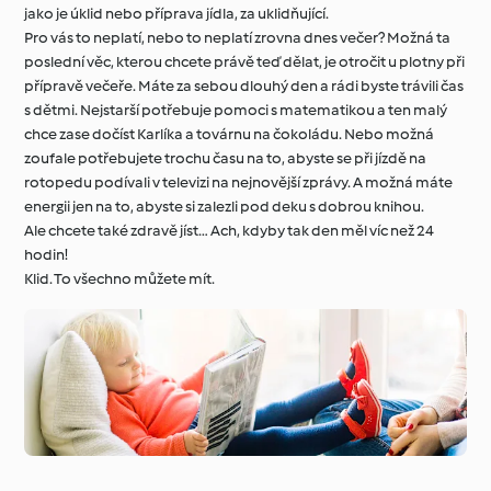
jako je úklid nebo příprava jídla, za uklidňující.
Pro vás to neplatí, nebo to neplatí zrovna dnes večer? Možná ta
poslední věc, kterou chcete právě teď dělat, je otročit u plotny při
přípravě večeře. Máte za sebou dlouhý den a rádi byste trávili čas
s dětmi. Nejstarší potřebuje pomoci s matematikou a ten malý
chce zase dočíst Karlíka a továrnu na čokoládu. Nebo možná
zoufale potřebujete trochu času na to, abyste se při jízdě na
rotopedu podívali v televizi na nejnovější zprávy. A možná máte
energii jen na to, abyste si zalezli pod deku s dobrou knihou.
Ale chcete také zdravě jíst… Ach, kdyby tak den měl víc než 24
hodin!
Klid. To všechno můžete mít.