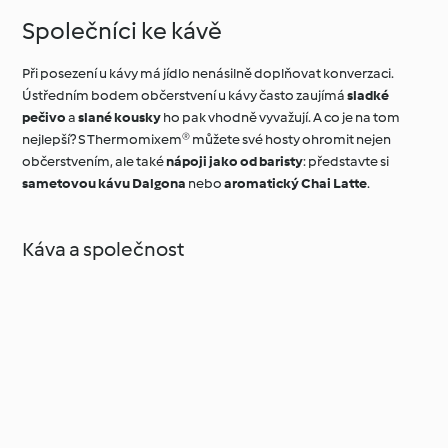
Společníci ke kávě
Při posezení u kávy má jídlo nenásilně doplňovat konverzaci.
Ústředním bodem občerstvení u kávy často zaujímá
sladké
pečivo
a
slané kousky
ho pak vhodně vyvažují. A co je na tom
nejlepší? S Thermomixem® můžete své hosty ohromit nejen
občerstvením, ale také
nápoji jako od baristy
: představte si
sametovou kávu Dalgona
nebo
aromatický Chai Latte
.
Káva a společnost