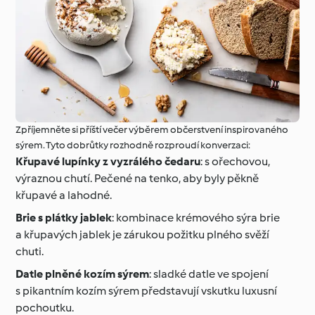
Zpříjemněte si příští večer výběrem občerstvení inspirovaného
sýrem. Tyto dobrůtky rozhodně rozproudí konverzaci:
Křupavé lupínky z vyzrálého čedaru
: s ořechovou,
výraznou chutí. Pečené na tenko, aby byly pěkně
křupavé a lahodné.
Brie s plátky jablek
: kombinace krémového sýra brie
a křupavých jablek je zárukou požitku plného svěží
chuti.
Datle plněné kozím sýrem
: sladké datle ve spojení
s pikantním kozím sýrem představují vskutku luxusní
pochoutku.