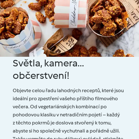
Světla, kamera...
občerstvení!
Objevte celou řadu lahodných receptů, které jsou
ideální pro zpestření vašeho příštího filmového
večera. Od vegetariánských kombinací po
pohodovou klasiku v netradičním pojetí – každý
z těchto pokrmů je doslova stvořený k tomu,
abyste si ho společně vychutnali a pořádně užili.
Takže vezměte do ruky dálkový ovládač, stiskněte