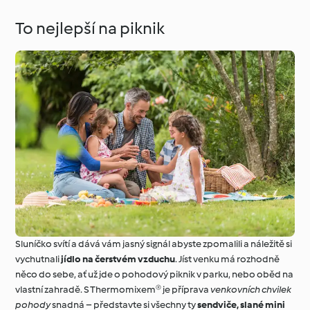
To nejlepší na piknik
Sluníčko svítí a dává vám jasný signál abyste zpomalili a náležitě si
vychutnali
jídlo na čerstvém vzduchu
. Jíst venku má rozhodně
něco do sebe, ať už jde o pohodový piknik v parku, nebo oběd na
vlastní zahradě. S Thermomixem® je příprava
venkovních chvilek
pohody
snadná – představte si všechny ty
sendviče, slané mini