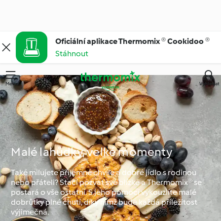
Oficiální aplikace Thermomix ® Cookidoo ®
Stáhnout
Menu
Vyhledat
Malé lahůdky, velké momenty
Také milujete příjemné chvíle a dobré jídlo s rodinou
nebo přáteli? Stačí pozvat své blízké a Thermomix® se
postará o vše ostatní. S jeho pomocí vykouzlíte malé
dobrůtky plné chutí, díky nimž bude každá příležitost
výjimečná.