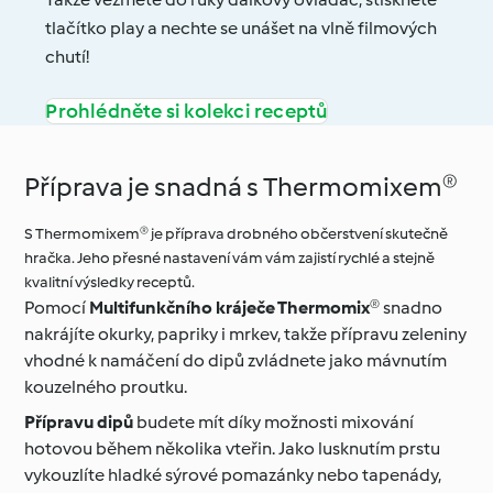
tlačítko play a nechte se unášet na vlně filmových
chutí!
Prohlédněte si kolekci receptů
Příprava je snadná s Thermomixem®
S Thermomixem® je příprava drobného občerstvení skutečně
hračka. Jeho přesné nastavení vám vám zajistí rychlé a stejně
kvalitní výsledky receptů.
Pomocí
Multifunkčního kráječe Thermomix®
snadno
nakrájíte okurky, papriky i mrkev, takže přípravu zeleniny
vhodné k namáčení do dipů zvládnete jako mávnutím
kouzelného proutku.
Přípravu dipů
budete mít díky možnosti mixování
hotovou během několika vteřin. Jako lusknutím prstu
vykouzlíte hladké sýrové pomazánky nebo tapenády,