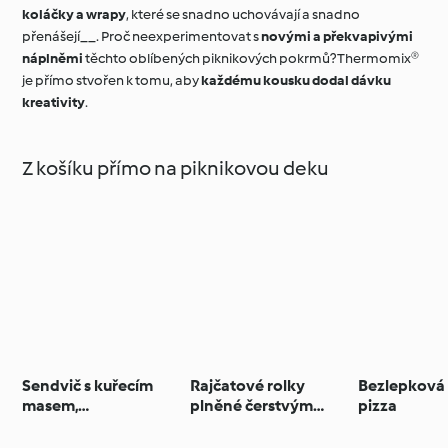
koláčky a wrapy
, které se snadno uchovávají a snadno
přenášejí__. Proč neexperimentovat s
novými a překvapivými
náplněmi
těchto oblíbených piknikových pokrmů? Thermomix®
je přímo stvořen k tomu, aby
každému kousku dodal dávku
kreativity
.
Z košíku přímo na piknikovou deku
Sendvič s kuřecím
Rajčatové rolky
Bezlepková 
masem,
plněné čerstvým
pizza
konfitovanými
sýrem a bazalkou
rajčaty a tzatziki