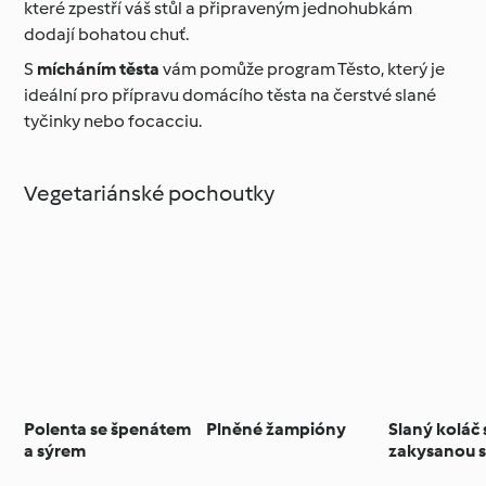
které zpestří váš stůl a připraveným jednohubkám
dodají bohatou chuť.
S
mícháním těsta
vám pomůže program Těsto, který je
ideální pro přípravu domácího těsta na čerstvé slané
tyčinky nebo focacciu.
Vegetariánské pochoutky
Polenta se špenátem
Plněné žampióny
Slaný koláč 
a sýrem
zakysanou 
a pažitkou