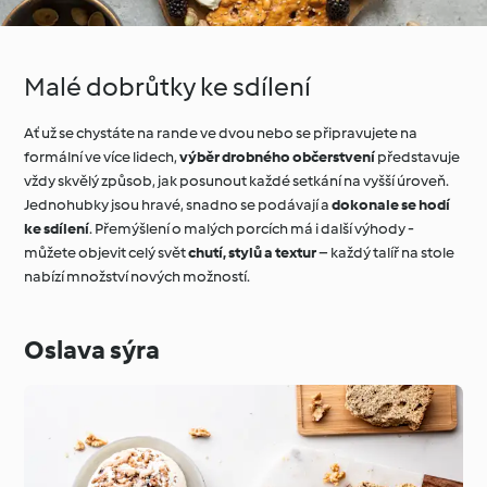
Malé dobrůtky ke sdílení
Ať už se chystáte na rande ve dvou nebo se připravujete na
formální ve více lidech,
výběr drobného občerstvení
představuje
vždy skvělý způsob, jak posunout každé setkání na vyšší úroveň.
Jednohubky jsou hravé, snadno se podávají a
dokonale se hodí
ke sdílení
. Přemýšlení o malých porcích má i další výhody -
můžete objevit celý svět
chutí, stylů a textur
– každý talíř na stole
nabízí množství nových možností.
Oslava sýra