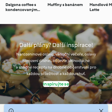
Dalgona coffee s
Muffiny s banánem
Mandlové M
kondenzovaným
Latte
mlékem
Další plány? Další inspirace!
Narozeninové oslavy, vánoční večeře, oslavy
narození dítěte... objevte jednoduché
a snadné recepty na drobné občerstvení pro
každou příležitost a každou chuť.
Inspirujte se